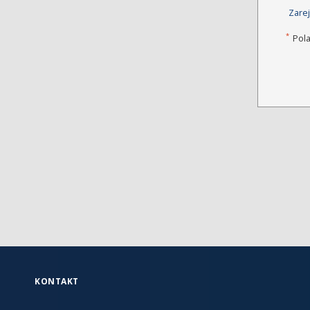
Zarej
*
Pol
KONTAKT