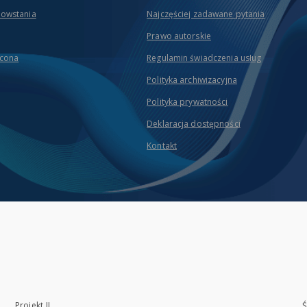
powstania
Najczęściej zadawane pytania
Prawo autorskie
icona
Regulamin świadczenia usług
Polityka archiwizacyjna
Polityka prywatności
Deklaracja dostępności
Kontakt
Projekt II
Ś