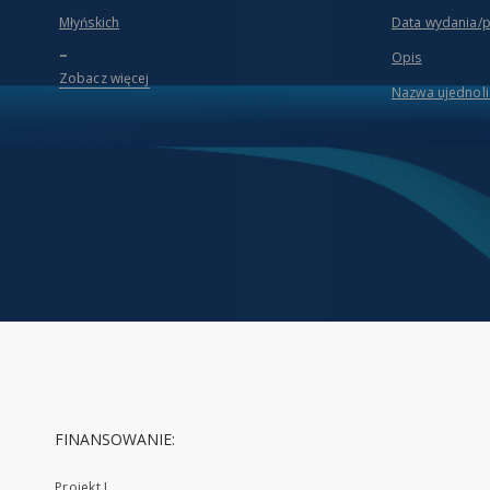
Młyńskich
Data wydania/
...
Opis
Zobacz więcej
Nazwa ujednol
FINANSOWANIE:
Projekt I