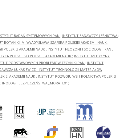
NSTYTUT BADAŃ SYSTEMOWYCH PAN
;
INSTYTUT BADAWCZY LEŚNICTWA
;
UT BOTANIKI IM. WŁADYSŁAWA SZAFERA POLSKIEJ AKADEMII NAUK
;
I POLSKIEJ AKADEMII NAUK
;
INSTYTUT FILOZOFII I SOCJOLOGII PAN
;
ĘZYKA POLSKIEGO POLSKIEJ AKADEMII NAUK
;
INSTYTUT MEDYCYNY
YTUT PODSTAWOWYCH PROBLEMÓW TECHNIKI PAN
;
INSTYTUT
ADAWCZA ŁUKASIEWICZ - INSTYTUT TECHNOLOGII MATERIAŁÓW
KIEJ AKADEMII NAUK
;
INSTYTUT ROZWOJU WSI I ROLNICTWA POLSKIEJ
CHNOLOGII BEZPIECZEŃSTWA „MORATEX”
;