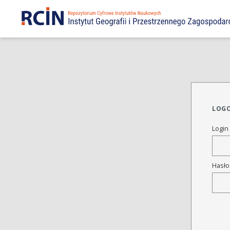
LOG
Login
Hasł