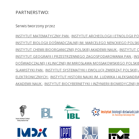
PARTNERSTWO:
Serwis tworzony przez
INSTYTUT MATEMATYCZNY PAN
;
INSTYTUT ARCHEOLOGII I ETNOLOGII PO
INSTYTUT BIOLOGII DOŚWIADCZALNEJ IM. MARCELEGO NENCKIEGO POLSKI
INSTYTUT CHEMII BIOORGANICZNEJ POLSKIEJ AKADEMII NAUK
;
INSTYTUT C
INSTYTUT GEOGRAFII I PRZESTRZENNEGO ZAGOSPODAROWANIA PAN
;
IN
DOŚWIADCZALNEJ I KLINICZNEJ IM.MIROSŁAWA MOSSAKOWSKIEGO POLSKI
SLAWISTYKI PAN
;
INSTYTUT SYSTEMATYKI I EWOLUCJI ZWIERZĄT POLSKIEJ
ELEKTRONICZNYCH
;
INSTYTUT HISTORII NAUKI IM. LUDWIKA I ALEKSAND
AKADEMII NAUK
;
INSTYTUT BIOCYBERNETYKI I INŻYNIERII BIOMEDYCZNEJ I