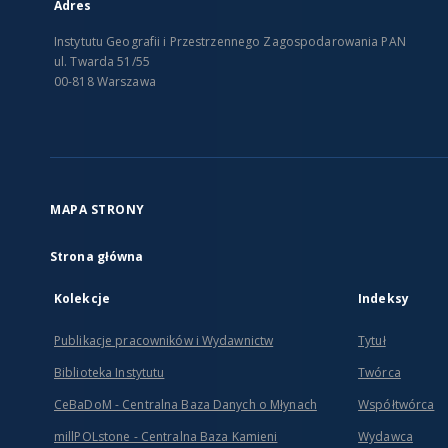
Adres
Instytutu Geografii i Przestrzennego Zagospodarowania PAN
ul. Twarda 51/55
00-818 Warszawa
MAPA STRONY
Strona główna
Kolekcje
Indeksy
Publikacje pracowników i Wydawnictw
Tytuł
Biblioteka Instytutu
Twórca
CeBaDoM - Centralna Baza Danych o Młynach
Współtwórca
millPOLstone - Centralna Baza Kamieni
Wydawca