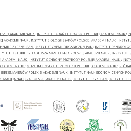
LSKIEJ AKADEMII NAUK
;
INSTYTUT BADAŃ LITERACKICH POLSKIEJ AKADEMII NAUK
;
I
EJ AKADEMII NAUK
;
INSTYTUT BIOLOGII SSAKÓW POLSKIEJ AKADEMII NAUK
;
INSTYT
HEMII FIZYCZNEJ PAN
;
INSTYTUT CHEMII ORGANICZNEJ PAN
;
INSTYTUT DENDROLOGI
STYTUT HISTORII im. TADEUSZA MANTEUFFLA POLSKIEJ AKADEMII NAUK
;
INSTYTUT J
EJ AKADEMII NAUK
;
INSTYTUT OCHRONY PRZYRODY POLSKIEJ AKADEMII NAUK
;
INST
 AKADEMII NAUK
;
MUZEUM I INSTYTUT ZOOLOGII POLSKIEJ AKADEMII NAUK
;
SIEĆ B
RA BIRKENMAJERÓW POLSKIEJ AKADEMII NAUK
;
INSTYTUT NAUK EKONOMICZNYCH POLS
M. MACIEJA NAŁĘCZA POLSKIEJ AKADEMII NAUK
;
INSTYTUT FIZYKI PAN
;
INSTYTUT TE