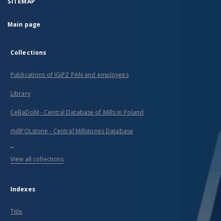
SITEMAP
Main page
Collections
Publications of IGiPZ PAN and employees
Library
CeBaDoM - Central Database of Mills in Poland
millPOLstone - Central Millstones Database
...
View all collections
Indexes
Title