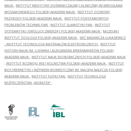
NAUK
;
INSTYTUT MEDYCYNY DOŚWIADCZALNEJ I KLINICZNEJ IM.MIROSŁAWA
MOSSAKOWSKIEGO POLSKIEJ AKADEMII NAUK
;
INSTYTUT OCHRONY
PRZYRODY POLSKIEJ AKADEMII NAUK
;
INSTYTUT PODSTAWOWYCH
PROBLEMÓW TECHNIKI PAN
;
INSTYTUT SLAWISTYKI PAN
;
INSTYTUT
SYSTEMATYKI I EWOLUCJI ZWIERZĄT POLSKIEJ AKADEMII NAUK
;
MUZEUM I
INSTYTUT ZOOLOGII POLSKIEJ AKADEMII NAUK
;
SIEĆ BADAWCZA ŁUKASIEWICZ
- INSTYTUT TECHNOLOGII MATERIAŁÓW ELEKTRONICZNYCH
;
INSTYTUT
HISTORII NAUKI IM. LUDWIKA I ALEKSANDRA BIRKENMAJERÓW POLSKIEJ
AKADEMII NAUK
;
INSTYTUT NAUK EKONOMICZNYCH POLSKIEJ AKADEMII NAUK
;
INSTYTUT ROZWOJU WSI I ROLNICTWA POLSKIEJ AKADEMII NAUK
;
INSTYTUT
BIOCYBERNETYKI I INŻYNIERII BIOMEDYCZNEJ IM. MACIEJA NAŁĘCZA POLSKIEJ
AKADEMII NAUK
;
INSTYTUT FIZYKI PAN
;
INSTYTUT TECHNOLOGII
BEZPIECZEŃSTWA „MORATEX”
;