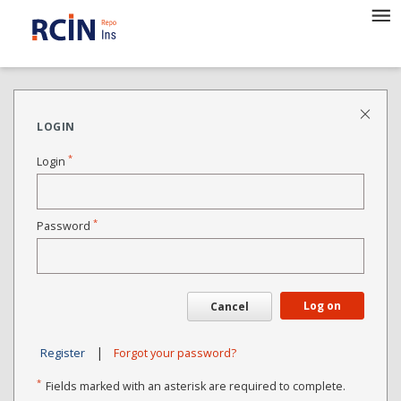
LOGIN
*
Login
*
Password
Log on
Cancel
|
Register
Forgot your password?
*
Fields marked with an asterisk are required to complete.