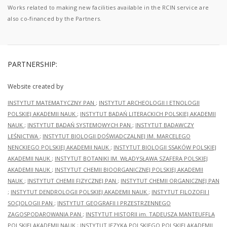
Works related to making new facilities available in the RCIN service are
also co-financed by the Partners.
PARTNERSHIP:
Website created by
INSTYTUT MATEMATYCZNY PAN
;
INSTYTUT ARCHEOLOGII I ETNOLOGII
POLSKIEJ AKADEMII NAUK
;
INSTYTUT BADAŃ LITERACKICH POLSKIEJ AKADEMII
NAUK
;
INSTYTUT BADAŃ SYSTEMOWYCH PAN
;
INSTYTUT BADAWCZY
LEŚNICTWA
;
INSTYTUT BIOLOGII DOŚWIADCZALNEJ IM. MARCELEGO
NENCKIEGO POLSKIEJ AKADEMII NAUK
;
INSTYTUT BIOLOGII SSAKÓW POLSKIEJ
AKADEMII NAUK
;
INSTYTUT BOTANIKI IM. WŁADYSŁAWA SZAFERA POLSKIEJ
AKADEMII NAUK
;
INSTYTUT CHEMII BIOORGANICZNEJ POLSKIEJ AKADEMII
NAUK
;
INSTYTUT CHEMII FIZYCZNEJ PAN
;
INSTYTUT CHEMII ORGANICZNEJ PAN
;
INSTYTUT DENDROLOGII POLSKIEJ AKADEMII NAUK
;
INSTYTUT FILOZOFII I
SOCJOLOGII PAN
;
INSTYTUT GEOGRAFII I PRZESTRZENNEGO
ZAGOSPODAROWANIA PAN
;
INSTYTUT HISTORII im. TADEUSZA MANTEUFFLA
POLSKIEJ AKADEMII NAUK
;
INSTYTUT JĘZYKA POLSKIEGO POLSKIEJ AKADEMII