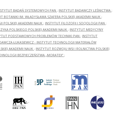
NSTYTUT BADAŃ SYSTEMOWYCH PAN
;
INSTYTUT BADAWCZY LEŚNICTWA
;
UT BOTANIKI IM. WŁADYSŁAWA SZAFERA POLSKIEJ AKADEMII NAUK
;
I POLSKIEJ AKADEMII NAUK
;
INSTYTUT FILOZOFII I SOCJOLOGII PAN
;
ĘZYKA POLSKIEGO POLSKIEJ AKADEMII NAUK
;
INSTYTUT MEDYCYNY
YTUT PODSTAWOWYCH PROBLEMÓW TECHNIKI PAN
;
INSTYTUT
ADAWCZA ŁUKASIEWICZ - INSTYTUT TECHNOLOGII MATERIAŁÓW
KIEJ AKADEMII NAUK
;
INSTYTUT ROZWOJU WSI I ROLNICTWA POLSKIEJ
CHNOLOGII BEZPIECZEŃSTWA „MORATEX”
;