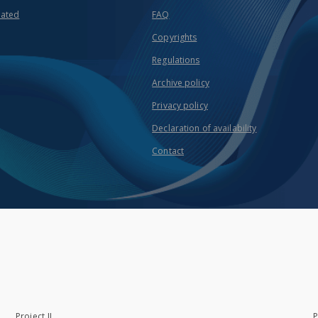
eated
FAQ
Copyrights
Regulations
Archive policy
Privacy policy
Declaration of availability
Contact
Project II
P