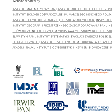
Website created by
INSTYTUT MATEMATYCZNY PAN
;
INSTYTUT ARCHEOLOGII I ETNOLOGII PO
INSTYTUT BIOLOGII DOŚWIADCZALNEJ IM. MARCELEGO NENCKIEGO POLSKI
INSTYTUT CHEMII BIOORGANICZNEJ POLSKIEJ AKADEMII NAUK
;
INSTYTUT C
INSTYTUT GEOGRAFII I PRZESTRZENNEGO ZAGOSPODAROWANIA PAN
;
IN
DOŚWIADCZALNEJ I KLINICZNEJ IM.MIROSŁAWA MOSSAKOWSKIEGO POLSKI
SLAWISTYKI PAN
;
INSTYTUT SYSTEMATYKI I EWOLUCJI ZWIERZĄT POLSKIEJ
ELEKTRONICZNYCH
;
INSTYTUT HISTORII NAUKI IM. LUDWIKA I ALEKSAND
AKADEMII NAUK
;
INSTYTUT BIOCYBERNETYKI I INŻYNIERII BIOMEDYCZNEJ I