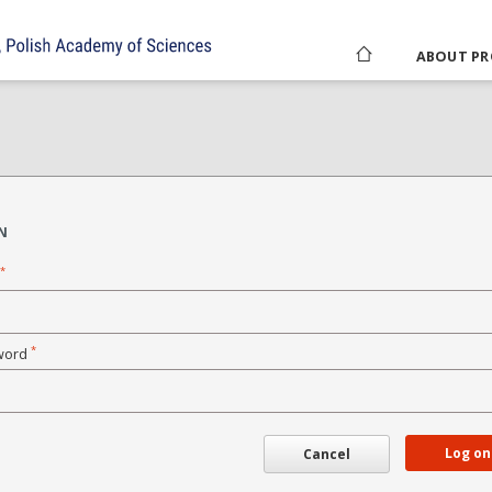
ABOUT PR
N
*
*
word
Log on
Cancel