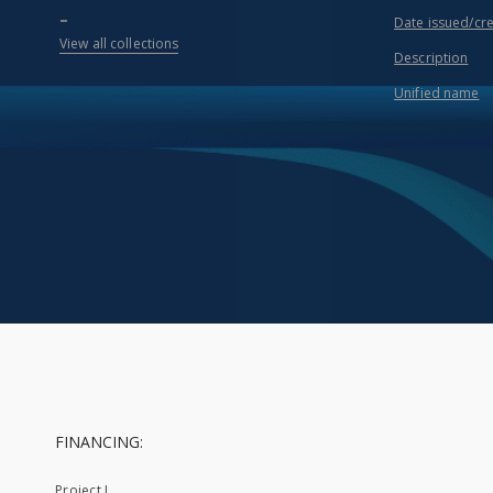
...
Date issued/cr
View all collections
Description
Unified name
FINANCING:
Project I