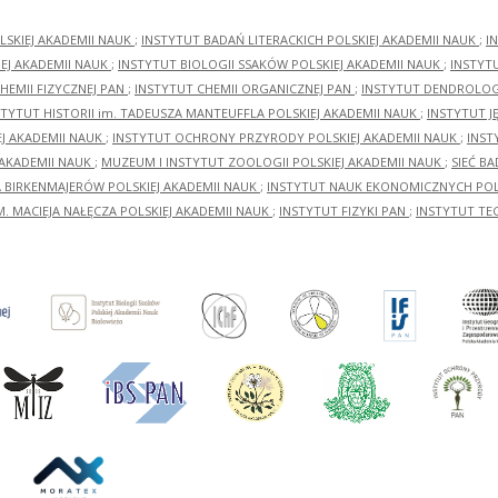
LSKIEJ AKADEMII NAUK
;
INSTYTUT BADAŃ LITERACKICH POLSKIEJ AKADEMII NAUK
;
I
EJ AKADEMII NAUK
;
INSTYTUT BIOLOGII SSAKÓW POLSKIEJ AKADEMII NAUK
;
INSTYT
HEMII FIZYCZNEJ PAN
;
INSTYTUT CHEMII ORGANICZNEJ PAN
;
INSTYTUT DENDROLOGI
STYTUT HISTORII im. TADEUSZA MANTEUFFLA POLSKIEJ AKADEMII NAUK
;
INSTYTUT J
EJ AKADEMII NAUK
;
INSTYTUT OCHRONY PRZYRODY POLSKIEJ AKADEMII NAUK
;
INST
 AKADEMII NAUK
;
MUZEUM I INSTYTUT ZOOLOGII POLSKIEJ AKADEMII NAUK
;
SIEĆ B
RA BIRKENMAJERÓW POLSKIEJ AKADEMII NAUK
;
INSTYTUT NAUK EKONOMICZNYCH POLS
M. MACIEJA NAŁĘCZA POLSKIEJ AKADEMII NAUK
;
INSTYTUT FIZYKI PAN
;
INSTYTUT TE