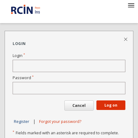
LOGIN
*
Login
*
Password
Log on
Cancel
|
Register
Forgot your password?
*
Fields marked with an asterisk are required to complete.