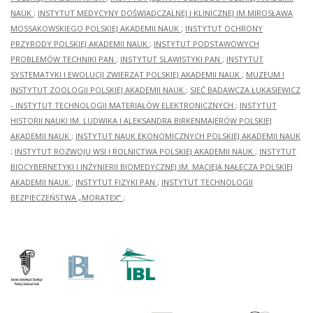
NAUK
;
INSTYTUT MEDYCYNY DOŚWIADCZALNEJ I KLINICZNEJ IM.MIROSŁAWA
MOSSAKOWSKIEGO POLSKIEJ AKADEMII NAUK
;
INSTYTUT OCHRONY
PRZYRODY POLSKIEJ AKADEMII NAUK
;
INSTYTUT PODSTAWOWYCH
PROBLEMÓW TECHNIKI PAN
;
INSTYTUT SLAWISTYKI PAN
;
INSTYTUT
SYSTEMATYKI I EWOLUCJI ZWIERZĄT POLSKIEJ AKADEMII NAUK
;
MUZEUM I
INSTYTUT ZOOLOGII POLSKIEJ AKADEMII NAUK
;
SIEĆ BADAWCZA ŁUKASIEWICZ
- INSTYTUT TECHNOLOGII MATERIAŁÓW ELEKTRONICZNYCH
;
INSTYTUT
HISTORII NAUKI IM. LUDWIKA I ALEKSANDRA BIRKENMAJERÓW POLSKIEJ
AKADEMII NAUK
;
INSTYTUT NAUK EKONOMICZNYCH POLSKIEJ AKADEMII NAUK
;
INSTYTUT ROZWOJU WSI I ROLNICTWA POLSKIEJ AKADEMII NAUK
;
INSTYTUT
BIOCYBERNETYKI I INŻYNIERII BIOMEDYCZNEJ IM. MACIEJA NAŁĘCZA POLSKIEJ
AKADEMII NAUK
;
INSTYTUT FIZYKI PAN
;
INSTYTUT TECHNOLOGII
BEZPIECZEŃSTWA „MORATEX”
;