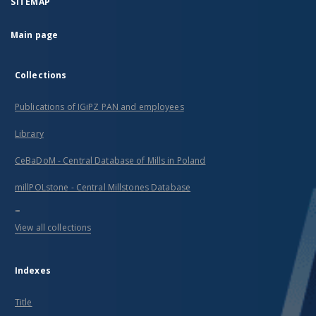
SITEMAP
Main page
Collections
Publications of IGiPZ PAN and employees
Library
CeBaDoM - Central Database of Mills in Poland
millPOLstone - Central Millstones Database
...
View all collections
Indexes
Title