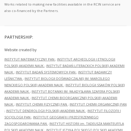
Works related to making new facilities available in the RCIN service are
also co-financed by the Partners.
PARTNERSHIP:
Website created by
INSTYTUT MATEMATYCZNY PAN
;
INSTYTUT ARCHEOLOGII I ETNOLOGII
POLSKIEJ AKADEMII NAUK
;
INSTYTUT BADAŃ LITERACKICH POLSKIEJ AKADEMII
NAUK
;
INSTYTUT BADAŃ SYSTEMOWYCH PAN
;
INSTYTUT BADAWCZY
LEŚNICTWA
;
INSTYTUT BIOLOGII DOŚWIADCZALNEJ IM. MARCELEGO
NENCKIEGO POLSKIEJ AKADEMII NAUK
;
INSTYTUT BIOLOGII SSAKÓW POLSKIEJ
AKADEMII NAUK
;
INSTYTUT BOTANIKI IM. WŁADYSŁAWA SZAFERA POLSKIEJ
AKADEMII NAUK
;
INSTYTUT CHEMII BIOORGANICZNEJ POLSKIEJ AKADEMII
NAUK
;
INSTYTUT CHEMII FIZYCZNEJ PAN
;
INSTYTUT CHEMII ORGANICZNEJ PAN
;
INSTYTUT DENDROLOGII POLSKIEJ AKADEMII NAUK
;
INSTYTUT FILOZOFII I
SOCJOLOGII PAN
;
INSTYTUT GEOGRAFII I PRZESTRZENNEGO
ZAGOSPODAROWANIA PAN
;
INSTYTUT HISTORII im. TADEUSZA MANTEUFFLA
POLSKIEJ AKADEMII NAUK
;
INSTYTUT JĘZYKA POLSKIEGO POLSKIEJ AKADEMII