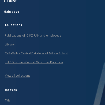
SITEMAP
Main page
Collections
Publications of IGiPZ PAN and employees
Library
CeBaDoM - Central Database of Mills in Poland
millPOLstone - Central Millstones Database
...
View all collections
Indexes
Title