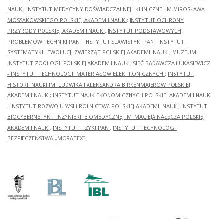
NAUK
;
INSTYTUT MEDYCYNY DOŚWIADCZALNEJ I KLINICZNEJ IM.MIROSŁAWA
MOSSAKOWSKIEGO POLSKIEJ AKADEMII NAUK
;
INSTYTUT OCHRONY
PRZYRODY POLSKIEJ AKADEMII NAUK
;
INSTYTUT PODSTAWOWYCH
PROBLEMÓW TECHNIKI PAN
;
INSTYTUT SLAWISTYKI PAN
;
INSTYTUT
SYSTEMATYKI I EWOLUCJI ZWIERZĄT POLSKIEJ AKADEMII NAUK
;
MUZEUM I
INSTYTUT ZOOLOGII POLSKIEJ AKADEMII NAUK
;
SIEĆ BADAWCZA ŁUKASIEWICZ
- INSTYTUT TECHNOLOGII MATERIAŁÓW ELEKTRONICZNYCH
;
INSTYTUT
HISTORII NAUKI IM. LUDWIKA I ALEKSANDRA BIRKENMAJERÓW POLSKIEJ
AKADEMII NAUK
;
INSTYTUT NAUK EKONOMICZNYCH POLSKIEJ AKADEMII NAUK
;
INSTYTUT ROZWOJU WSI I ROLNICTWA POLSKIEJ AKADEMII NAUK
;
INSTYTUT
BIOCYBERNETYKI I INŻYNIERII BIOMEDYCZNEJ IM. MACIEJA NAŁĘCZA POLSKIEJ
AKADEMII NAUK
;
INSTYTUT FIZYKI PAN
;
INSTYTUT TECHNOLOGII
BEZPIECZEŃSTWA „MORATEX”
;