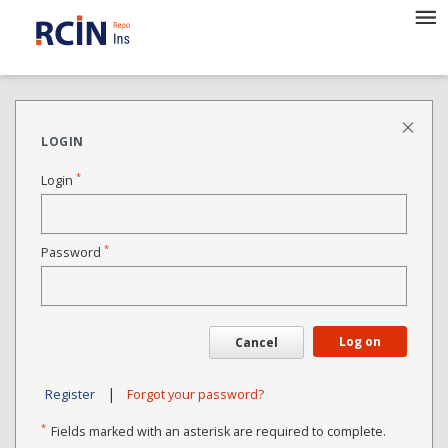
LOGIN
*
Login
*
Password
Log on
Cancel
|
Register
Forgot your password?
*
Fields marked with an asterisk are required to complete.