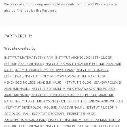
Works related to making new facilities available in the RCIN service are
also co-financed by the Partners.
PARTNERSHIP:
Website created by
INSTYTUT MATEMATYCZNY PAN
;
INSTYTUT ARCHEOLOGII I ETNOLOGII
POLSKIEJ AKADEMII NAUK
;
INSTYTUT BADAŃ LITERACKICH POLSKIEJ AKADEMII
NAUK
;
INSTYTUT BADAŃ SYSTEMOWYCH PAN
;
INSTYTUT BADAWCZY
LEŚNICTWA
;
INSTYTUT BIOLOGII DOŚWIADCZALNEJ IM. MARCELEGO
NENCKIEGO POLSKIEJ AKADEMII NAUK
;
INSTYTUT BIOLOGII SSAKÓW POLSKIEJ
AKADEMII NAUK
;
INSTYTUT BOTANIKI IM. WŁADYSŁAWA SZAFERA POLSKIEJ
AKADEMII NAUK
;
INSTYTUT CHEMII BIOORGANICZNEJ POLSKIEJ AKADEMII
NAUK
;
INSTYTUT CHEMII FIZYCZNEJ PAN
;
INSTYTUT CHEMII ORGANICZNEJ PAN
;
INSTYTUT DENDROLOGII POLSKIEJ AKADEMII NAUK
;
INSTYTUT FILOZOFII I
SOCJOLOGII PAN
;
INSTYTUT GEOGRAFII I PRZESTRZENNEGO
ZAGOSPODAROWANIA PAN
;
INSTYTUT HISTORII im. TADEUSZA MANTEUFFLA
POLSKIEJ AKADEMII NAUK
;
INSTYTUT JĘZYKA POLSKIEGO POLSKIEJ AKADEMII