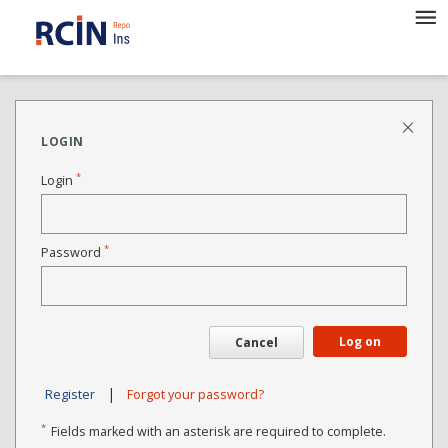
LOGIN
*
Login
*
Password
Log on
Cancel
|
Register
Forgot your password?
*
Fields marked with an asterisk are required to complete.