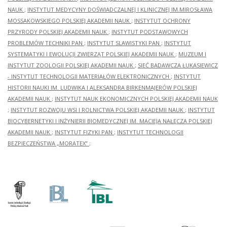
NAUK
;
INSTYTUT MEDYCYNY DOŚWIADCZALNEJ I KLINICZNEJ IM.MIROSŁAWA
MOSSAKOWSKIEGO POLSKIEJ AKADEMII NAUK
;
INSTYTUT OCHRONY
PRZYRODY POLSKIEJ AKADEMII NAUK
;
INSTYTUT PODSTAWOWYCH
PROBLEMÓW TECHNIKI PAN
;
INSTYTUT SLAWISTYKI PAN
;
INSTYTUT
SYSTEMATYKI I EWOLUCJI ZWIERZĄT POLSKIEJ AKADEMII NAUK
;
MUZEUM I
INSTYTUT ZOOLOGII POLSKIEJ AKADEMII NAUK
;
SIEĆ BADAWCZA ŁUKASIEWICZ
- INSTYTUT TECHNOLOGII MATERIAŁÓW ELEKTRONICZNYCH
;
INSTYTUT
HISTORII NAUKI IM. LUDWIKA I ALEKSANDRA BIRKENMAJERÓW POLSKIEJ
AKADEMII NAUK
;
INSTYTUT NAUK EKONOMICZNYCH POLSKIEJ AKADEMII NAUK
;
INSTYTUT ROZWOJU WSI I ROLNICTWA POLSKIEJ AKADEMII NAUK
;
INSTYTUT
BIOCYBERNETYKI I INŻYNIERII BIOMEDYCZNEJ IM. MACIEJA NAŁĘCZA POLSKIEJ
AKADEMII NAUK
;
INSTYTUT FIZYKI PAN
;
INSTYTUT TECHNOLOGII
BEZPIECZEŃSTWA „MORATEX”
;