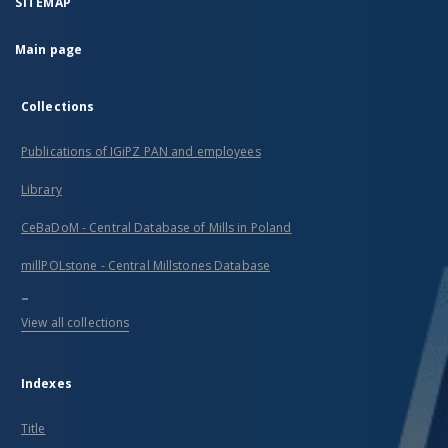
SITEMAP
Main page
Collections
Publications of IGiPZ PAN and employees
Library
CeBaDoM - Central Database of Mills in Poland
millPOLstone - Central Millstones Database
...
View all collections
Indexes
Title