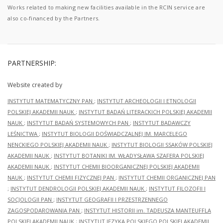
Works related to making new facilities available in the RCIN service are
also co-financed by the Partners.
PARTNERSHIP:
Website created by
INSTYTUT MATEMATYCZNY PAN
;
INSTYTUT ARCHEOLOGII I ETNOLOGII
POLSKIEJ AKADEMII NAUK
;
INSTYTUT BADAŃ LITERACKICH POLSKIEJ AKADEMII
NAUK
;
INSTYTUT BADAŃ SYSTEMOWYCH PAN
;
INSTYTUT BADAWCZY
LEŚNICTWA
;
INSTYTUT BIOLOGII DOŚWIADCZALNEJ IM. MARCELEGO
NENCKIEGO POLSKIEJ AKADEMII NAUK
;
INSTYTUT BIOLOGII SSAKÓW POLSKIEJ
AKADEMII NAUK
;
INSTYTUT BOTANIKI IM. WŁADYSŁAWA SZAFERA POLSKIEJ
AKADEMII NAUK
;
INSTYTUT CHEMII BIOORGANICZNEJ POLSKIEJ AKADEMII
NAUK
;
INSTYTUT CHEMII FIZYCZNEJ PAN
;
INSTYTUT CHEMII ORGANICZNEJ PAN
;
INSTYTUT DENDROLOGII POLSKIEJ AKADEMII NAUK
;
INSTYTUT FILOZOFII I
SOCJOLOGII PAN
;
INSTYTUT GEOGRAFII I PRZESTRZENNEGO
ZAGOSPODAROWANIA PAN
;
INSTYTUT HISTORII im. TADEUSZA MANTEUFFLA
POLSKIEJ AKADEMII NAUK
;
INSTYTUT JĘZYKA POLSKIEGO POLSKIEJ AKADEMII