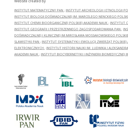
Website created by
INSTYTUT MATEMATYCZNY PAN
;
INSTYTUT ARCHEOLOGII I ETNOLOGII PO
INSTYTUT BIOLOGII DOŚWIADCZALNEJ IM. MARCELEGO NENCKIEGO POLSKI
INSTYTUT CHEMII BIOORGANICZNEJ POLSKIEJ AKADEMII NAUK
;
INSTYTUT C
INSTYTUT GEOGRAFII I PRZESTRZENNEGO ZAGOSPODAROWANIA PAN
;
IN
DOŚWIADCZALNEJ I KLINICZNEJ IM.MIROSŁAWA MOSSAKOWSKIEGO POLSKI
SLAWISTYKI PAN
;
INSTYTUT SYSTEMATYKI I EWOLUCJI ZWIERZĄT POLSKIEJ
ELEKTRONICZNYCH
;
INSTYTUT HISTORII NAUKI IM. LUDWIKA I ALEKSAND
AKADEMII NAUK
;
INSTYTUT BIOCYBERNETYKI I INŻYNIERII BIOMEDYCZNEJ I