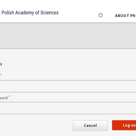
ABOUT PR
N
*
*
word
Log on
Cancel