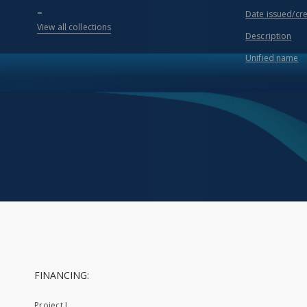
...
Date issued/cr
View all collections
Description
Unified name
FINANCING:
Project I