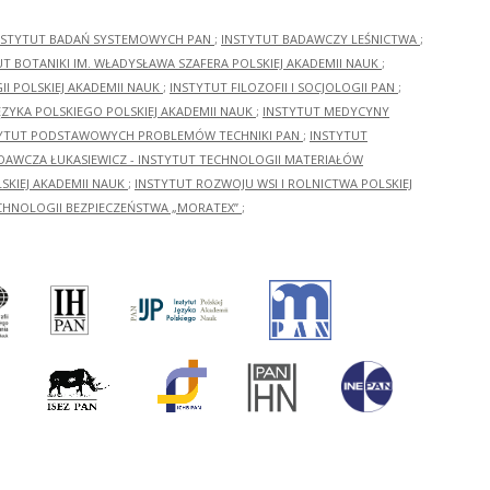
NSTYTUT BADAŃ SYSTEMOWYCH PAN
;
INSTYTUT BADAWCZY LEŚNICTWA
;
UT BOTANIKI IM. WŁADYSŁAWA SZAFERA POLSKIEJ AKADEMII NAUK
;
I POLSKIEJ AKADEMII NAUK
;
INSTYTUT FILOZOFII I SOCJOLOGII PAN
;
ĘZYKA POLSKIEGO POLSKIEJ AKADEMII NAUK
;
INSTYTUT MEDYCYNY
YTUT PODSTAWOWYCH PROBLEMÓW TECHNIKI PAN
;
INSTYTUT
ADAWCZA ŁUKASIEWICZ - INSTYTUT TECHNOLOGII MATERIAŁÓW
KIEJ AKADEMII NAUK
;
INSTYTUT ROZWOJU WSI I ROLNICTWA POLSKIEJ
CHNOLOGII BEZPIECZEŃSTWA „MORATEX”
;