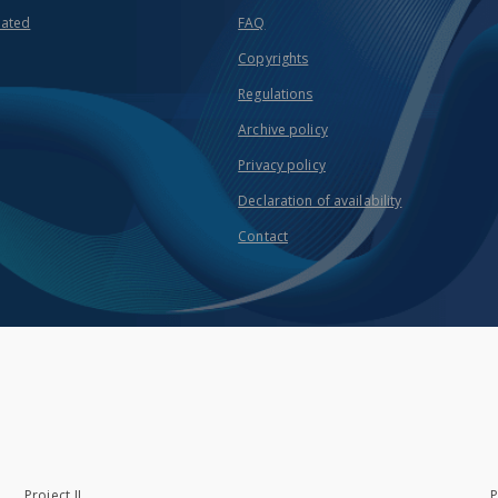
eated
FAQ
Copyrights
Regulations
Archive policy
Privacy policy
Declaration of availability
Contact
Project II
P