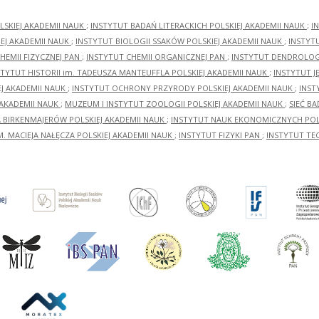
LSKIEJ AKADEMII NAUK
;
INSTYTUT BADAŃ LITERACKICH POLSKIEJ AKADEMII NAUK
;
I
EJ AKADEMII NAUK
;
INSTYTUT BIOLOGII SSAKÓW POLSKIEJ AKADEMII NAUK
;
INSTYT
HEMII FIZYCZNEJ PAN
;
INSTYTUT CHEMII ORGANICZNEJ PAN
;
INSTYTUT DENDROLOGI
STYTUT HISTORII im. TADEUSZA MANTEUFFLA POLSKIEJ AKADEMII NAUK
;
INSTYTUT J
EJ AKADEMII NAUK
;
INSTYTUT OCHRONY PRZYRODY POLSKIEJ AKADEMII NAUK
;
INST
 AKADEMII NAUK
;
MUZEUM I INSTYTUT ZOOLOGII POLSKIEJ AKADEMII NAUK
;
SIEĆ B
RA BIRKENMAJERÓW POLSKIEJ AKADEMII NAUK
;
INSTYTUT NAUK EKONOMICZNYCH POLS
M. MACIEJA NAŁĘCZA POLSKIEJ AKADEMII NAUK
;
INSTYTUT FIZYKI PAN
;
INSTYTUT TE