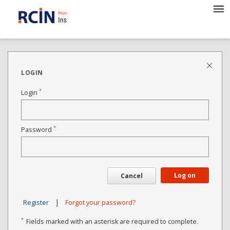
LOGIN
*
Login
*
Password
Log on
Cancel
|
Register
Forgot your password?
*
Fields marked with an asterisk are required to complete.