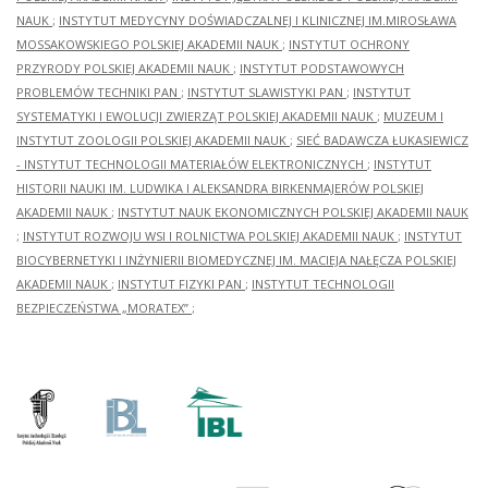
NAUK
;
INSTYTUT MEDYCYNY DOŚWIADCZALNEJ I KLINICZNEJ IM.MIROSŁAWA
MOSSAKOWSKIEGO POLSKIEJ AKADEMII NAUK
;
INSTYTUT OCHRONY
PRZYRODY POLSKIEJ AKADEMII NAUK
;
INSTYTUT PODSTAWOWYCH
PROBLEMÓW TECHNIKI PAN
;
INSTYTUT SLAWISTYKI PAN
;
INSTYTUT
SYSTEMATYKI I EWOLUCJI ZWIERZĄT POLSKIEJ AKADEMII NAUK
;
MUZEUM I
INSTYTUT ZOOLOGII POLSKIEJ AKADEMII NAUK
;
SIEĆ BADAWCZA ŁUKASIEWICZ
- INSTYTUT TECHNOLOGII MATERIAŁÓW ELEKTRONICZNYCH
;
INSTYTUT
HISTORII NAUKI IM. LUDWIKA I ALEKSANDRA BIRKENMAJERÓW POLSKIEJ
AKADEMII NAUK
;
INSTYTUT NAUK EKONOMICZNYCH POLSKIEJ AKADEMII NAUK
;
INSTYTUT ROZWOJU WSI I ROLNICTWA POLSKIEJ AKADEMII NAUK
;
INSTYTUT
BIOCYBERNETYKI I INŻYNIERII BIOMEDYCZNEJ IM. MACIEJA NAŁĘCZA POLSKIEJ
AKADEMII NAUK
;
INSTYTUT FIZYKI PAN
;
INSTYTUT TECHNOLOGII
BEZPIECZEŃSTWA „MORATEX”
;