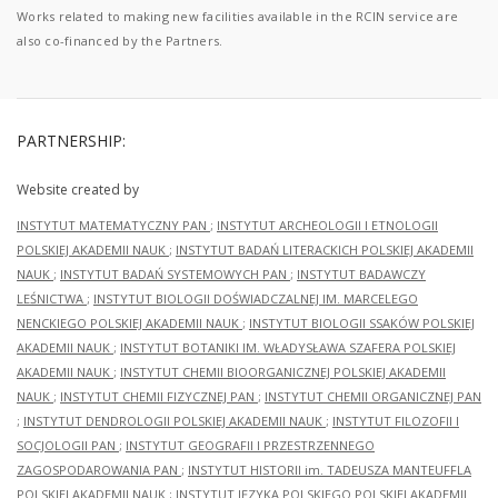
Works related to making new facilities available in the RCIN service are
also co-financed by the Partners.
PARTNERSHIP:
Website created by
INSTYTUT MATEMATYCZNY PAN
;
INSTYTUT ARCHEOLOGII I ETNOLOGII
POLSKIEJ AKADEMII NAUK
;
INSTYTUT BADAŃ LITERACKICH POLSKIEJ AKADEMII
NAUK
;
INSTYTUT BADAŃ SYSTEMOWYCH PAN
;
INSTYTUT BADAWCZY
LEŚNICTWA
;
INSTYTUT BIOLOGII DOŚWIADCZALNEJ IM. MARCELEGO
NENCKIEGO POLSKIEJ AKADEMII NAUK
;
INSTYTUT BIOLOGII SSAKÓW POLSKIEJ
AKADEMII NAUK
;
INSTYTUT BOTANIKI IM. WŁADYSŁAWA SZAFERA POLSKIEJ
AKADEMII NAUK
;
INSTYTUT CHEMII BIOORGANICZNEJ POLSKIEJ AKADEMII
NAUK
;
INSTYTUT CHEMII FIZYCZNEJ PAN
;
INSTYTUT CHEMII ORGANICZNEJ PAN
;
INSTYTUT DENDROLOGII POLSKIEJ AKADEMII NAUK
;
INSTYTUT FILOZOFII I
SOCJOLOGII PAN
;
INSTYTUT GEOGRAFII I PRZESTRZENNEGO
ZAGOSPODAROWANIA PAN
;
INSTYTUT HISTORII im. TADEUSZA MANTEUFFLA
POLSKIEJ AKADEMII NAUK
;
INSTYTUT JĘZYKA POLSKIEGO POLSKIEJ AKADEMII