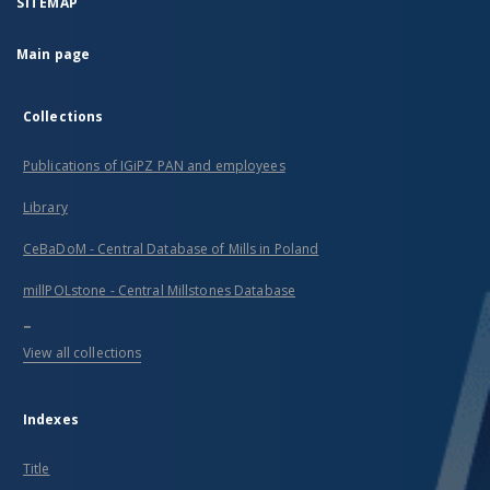
SITEMAP
Main page
Collections
Publications of IGiPZ PAN and employees
Library
CeBaDoM - Central Database of Mills in Poland
millPOLstone - Central Millstones Database
...
View all collections
Indexes
Title