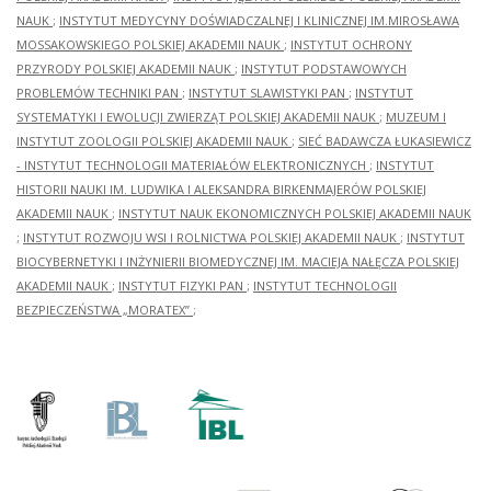
NAUK
;
INSTYTUT MEDYCYNY DOŚWIADCZALNEJ I KLINICZNEJ IM.MIROSŁAWA
MOSSAKOWSKIEGO POLSKIEJ AKADEMII NAUK
;
INSTYTUT OCHRONY
PRZYRODY POLSKIEJ AKADEMII NAUK
;
INSTYTUT PODSTAWOWYCH
PROBLEMÓW TECHNIKI PAN
;
INSTYTUT SLAWISTYKI PAN
;
INSTYTUT
SYSTEMATYKI I EWOLUCJI ZWIERZĄT POLSKIEJ AKADEMII NAUK
;
MUZEUM I
INSTYTUT ZOOLOGII POLSKIEJ AKADEMII NAUK
;
SIEĆ BADAWCZA ŁUKASIEWICZ
- INSTYTUT TECHNOLOGII MATERIAŁÓW ELEKTRONICZNYCH
;
INSTYTUT
HISTORII NAUKI IM. LUDWIKA I ALEKSANDRA BIRKENMAJERÓW POLSKIEJ
AKADEMII NAUK
;
INSTYTUT NAUK EKONOMICZNYCH POLSKIEJ AKADEMII NAUK
;
INSTYTUT ROZWOJU WSI I ROLNICTWA POLSKIEJ AKADEMII NAUK
;
INSTYTUT
BIOCYBERNETYKI I INŻYNIERII BIOMEDYCZNEJ IM. MACIEJA NAŁĘCZA POLSKIEJ
AKADEMII NAUK
;
INSTYTUT FIZYKI PAN
;
INSTYTUT TECHNOLOGII
BEZPIECZEŃSTWA „MORATEX”
;