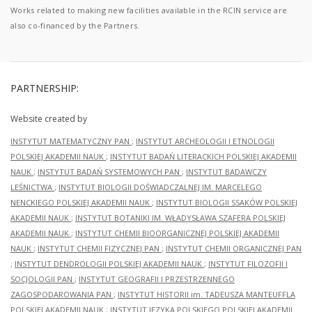
Works related to making new facilities available in the RCIN service are
also co-financed by the Partners.
PARTNERSHIP:
Website created by
INSTYTUT MATEMATYCZNY PAN
;
INSTYTUT ARCHEOLOGII I ETNOLOGII
POLSKIEJ AKADEMII NAUK
;
INSTYTUT BADAŃ LITERACKICH POLSKIEJ AKADEMII
NAUK
;
INSTYTUT BADAŃ SYSTEMOWYCH PAN
;
INSTYTUT BADAWCZY
LEŚNICTWA
;
INSTYTUT BIOLOGII DOŚWIADCZALNEJ IM. MARCELEGO
NENCKIEGO POLSKIEJ AKADEMII NAUK
;
INSTYTUT BIOLOGII SSAKÓW POLSKIEJ
AKADEMII NAUK
;
INSTYTUT BOTANIKI IM. WŁADYSŁAWA SZAFERA POLSKIEJ
AKADEMII NAUK
;
INSTYTUT CHEMII BIOORGANICZNEJ POLSKIEJ AKADEMII
NAUK
;
INSTYTUT CHEMII FIZYCZNEJ PAN
;
INSTYTUT CHEMII ORGANICZNEJ PAN
;
INSTYTUT DENDROLOGII POLSKIEJ AKADEMII NAUK
;
INSTYTUT FILOZOFII I
SOCJOLOGII PAN
;
INSTYTUT GEOGRAFII I PRZESTRZENNEGO
ZAGOSPODAROWANIA PAN
;
INSTYTUT HISTORII im. TADEUSZA MANTEUFFLA
POLSKIEJ AKADEMII NAUK
;
INSTYTUT JĘZYKA POLSKIEGO POLSKIEJ AKADEMII