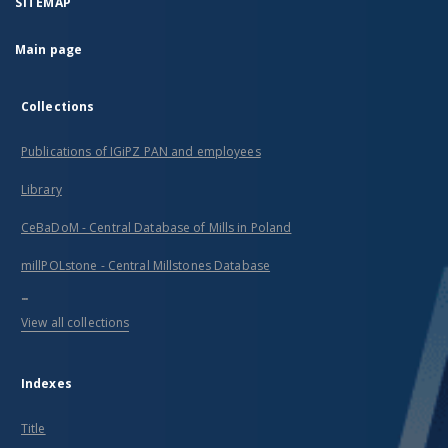
SITEMAP
Main page
Collections
Publications of IGiPZ PAN and employees
Library
CeBaDoM - Central Database of Mills in Poland
millPOLstone - Central Millstones Database
...
View all collections
Indexes
Title