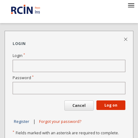
LOGIN
*
Login
*
Password
Log on
Cancel
|
Register
Forgot your password?
*
Fields marked with an asterisk are required to complete.