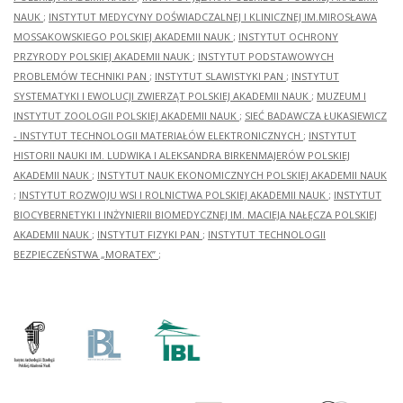
NAUK
;
INSTYTUT MEDYCYNY DOŚWIADCZALNEJ I KLINICZNEJ IM.MIROSŁAWA
MOSSAKOWSKIEGO POLSKIEJ AKADEMII NAUK
;
INSTYTUT OCHRONY
PRZYRODY POLSKIEJ AKADEMII NAUK
;
INSTYTUT PODSTAWOWYCH
PROBLEMÓW TECHNIKI PAN
;
INSTYTUT SLAWISTYKI PAN
;
INSTYTUT
SYSTEMATYKI I EWOLUCJI ZWIERZĄT POLSKIEJ AKADEMII NAUK
;
MUZEUM I
INSTYTUT ZOOLOGII POLSKIEJ AKADEMII NAUK
;
SIEĆ BADAWCZA ŁUKASIEWICZ
- INSTYTUT TECHNOLOGII MATERIAŁÓW ELEKTRONICZNYCH
;
INSTYTUT
HISTORII NAUKI IM. LUDWIKA I ALEKSANDRA BIRKENMAJERÓW POLSKIEJ
AKADEMII NAUK
;
INSTYTUT NAUK EKONOMICZNYCH POLSKIEJ AKADEMII NAUK
;
INSTYTUT ROZWOJU WSI I ROLNICTWA POLSKIEJ AKADEMII NAUK
;
INSTYTUT
BIOCYBERNETYKI I INŻYNIERII BIOMEDYCZNEJ IM. MACIEJA NAŁĘCZA POLSKIEJ
AKADEMII NAUK
;
INSTYTUT FIZYKI PAN
;
INSTYTUT TECHNOLOGII
BEZPIECZEŃSTWA „MORATEX”
;