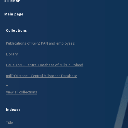
SITEMAP
Main page
Collections
Publications of IGiPZ PAN and employees
Library
CeBaDoM - Central Database of Mills in Poland
millPOLstone - Central Millstones Database
...
View all collections
Indexes
Title