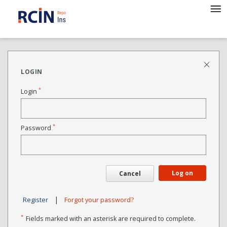
LOGIN
*
Login
*
Password
Log on
Cancel
|
Register
Forgot your password?
*
Fields marked with an asterisk are required to complete.