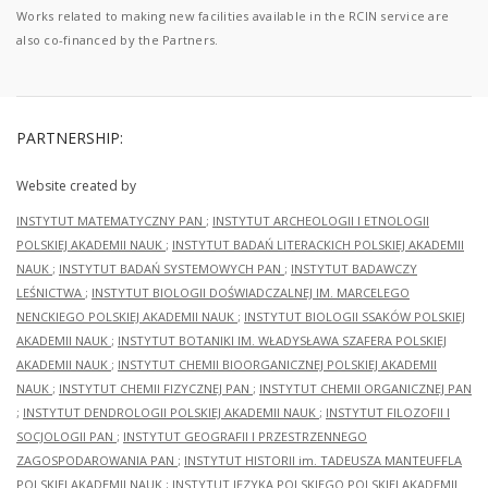
Works related to making new facilities available in the RCIN service are
also co-financed by the Partners.
PARTNERSHIP:
Website created by
INSTYTUT MATEMATYCZNY PAN
;
INSTYTUT ARCHEOLOGII I ETNOLOGII
POLSKIEJ AKADEMII NAUK
;
INSTYTUT BADAŃ LITERACKICH POLSKIEJ AKADEMII
NAUK
;
INSTYTUT BADAŃ SYSTEMOWYCH PAN
;
INSTYTUT BADAWCZY
LEŚNICTWA
;
INSTYTUT BIOLOGII DOŚWIADCZALNEJ IM. MARCELEGO
NENCKIEGO POLSKIEJ AKADEMII NAUK
;
INSTYTUT BIOLOGII SSAKÓW POLSKIEJ
AKADEMII NAUK
;
INSTYTUT BOTANIKI IM. WŁADYSŁAWA SZAFERA POLSKIEJ
AKADEMII NAUK
;
INSTYTUT CHEMII BIOORGANICZNEJ POLSKIEJ AKADEMII
NAUK
;
INSTYTUT CHEMII FIZYCZNEJ PAN
;
INSTYTUT CHEMII ORGANICZNEJ PAN
;
INSTYTUT DENDROLOGII POLSKIEJ AKADEMII NAUK
;
INSTYTUT FILOZOFII I
SOCJOLOGII PAN
;
INSTYTUT GEOGRAFII I PRZESTRZENNEGO
ZAGOSPODAROWANIA PAN
;
INSTYTUT HISTORII im. TADEUSZA MANTEUFFLA
POLSKIEJ AKADEMII NAUK
;
INSTYTUT JĘZYKA POLSKIEGO POLSKIEJ AKADEMII