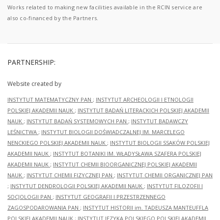
Works related to making new facilities available in the RCIN service are
also co-financed by the Partners.
PARTNERSHIP:
Website created by
INSTYTUT MATEMATYCZNY PAN
;
INSTYTUT ARCHEOLOGII I ETNOLOGII
POLSKIEJ AKADEMII NAUK
;
INSTYTUT BADAŃ LITERACKICH POLSKIEJ AKADEMII
NAUK
;
INSTYTUT BADAŃ SYSTEMOWYCH PAN
;
INSTYTUT BADAWCZY
LEŚNICTWA
;
INSTYTUT BIOLOGII DOŚWIADCZALNEJ IM. MARCELEGO
NENCKIEGO POLSKIEJ AKADEMII NAUK
;
INSTYTUT BIOLOGII SSAKÓW POLSKIEJ
AKADEMII NAUK
;
INSTYTUT BOTANIKI IM. WŁADYSŁAWA SZAFERA POLSKIEJ
AKADEMII NAUK
;
INSTYTUT CHEMII BIOORGANICZNEJ POLSKIEJ AKADEMII
NAUK
;
INSTYTUT CHEMII FIZYCZNEJ PAN
;
INSTYTUT CHEMII ORGANICZNEJ PAN
;
INSTYTUT DENDROLOGII POLSKIEJ AKADEMII NAUK
;
INSTYTUT FILOZOFII I
SOCJOLOGII PAN
;
INSTYTUT GEOGRAFII I PRZESTRZENNEGO
ZAGOSPODAROWANIA PAN
;
INSTYTUT HISTORII im. TADEUSZA MANTEUFFLA
POLSKIEJ AKADEMII NAUK
;
INSTYTUT JĘZYKA POLSKIEGO POLSKIEJ AKADEMII