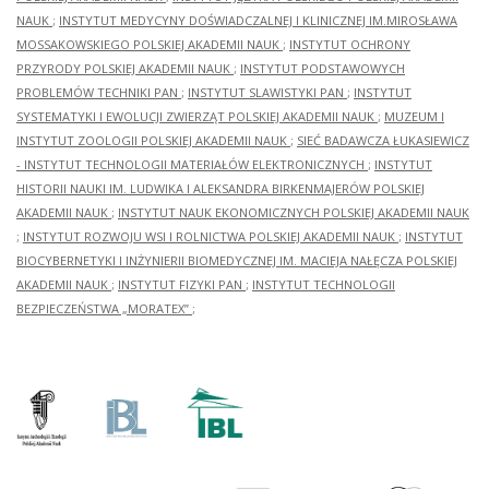
NAUK
;
INSTYTUT MEDYCYNY DOŚWIADCZALNEJ I KLINICZNEJ IM.MIROSŁAWA
MOSSAKOWSKIEGO POLSKIEJ AKADEMII NAUK
;
INSTYTUT OCHRONY
PRZYRODY POLSKIEJ AKADEMII NAUK
;
INSTYTUT PODSTAWOWYCH
PROBLEMÓW TECHNIKI PAN
;
INSTYTUT SLAWISTYKI PAN
;
INSTYTUT
SYSTEMATYKI I EWOLUCJI ZWIERZĄT POLSKIEJ AKADEMII NAUK
;
MUZEUM I
INSTYTUT ZOOLOGII POLSKIEJ AKADEMII NAUK
;
SIEĆ BADAWCZA ŁUKASIEWICZ
- INSTYTUT TECHNOLOGII MATERIAŁÓW ELEKTRONICZNYCH
;
INSTYTUT
HISTORII NAUKI IM. LUDWIKA I ALEKSANDRA BIRKENMAJERÓW POLSKIEJ
AKADEMII NAUK
;
INSTYTUT NAUK EKONOMICZNYCH POLSKIEJ AKADEMII NAUK
;
INSTYTUT ROZWOJU WSI I ROLNICTWA POLSKIEJ AKADEMII NAUK
;
INSTYTUT
BIOCYBERNETYKI I INŻYNIERII BIOMEDYCZNEJ IM. MACIEJA NAŁĘCZA POLSKIEJ
AKADEMII NAUK
;
INSTYTUT FIZYKI PAN
;
INSTYTUT TECHNOLOGII
BEZPIECZEŃSTWA „MORATEX”
;