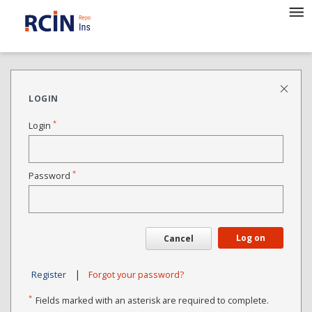
LOGIN
*
Login
*
Password
Log on
Cancel
|
Register
Forgot your password?
*
Fields marked with an asterisk are required to complete.