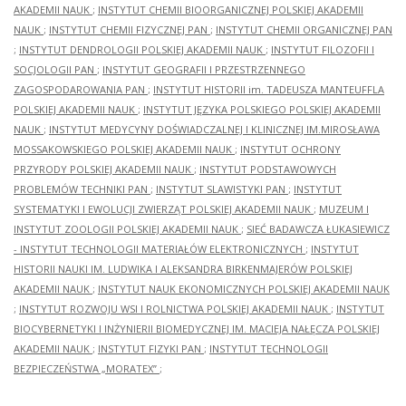
AKADEMII NAUK
;
INSTYTUT CHEMII BIOORGANICZNEJ POLSKIEJ AKADEMII
NAUK
;
INSTYTUT CHEMII FIZYCZNEJ PAN
;
INSTYTUT CHEMII ORGANICZNEJ PAN
;
INSTYTUT DENDROLOGII POLSKIEJ AKADEMII NAUK
;
INSTYTUT FILOZOFII I
SOCJOLOGII PAN
;
INSTYTUT GEOGRAFII I PRZESTRZENNEGO
ZAGOSPODAROWANIA PAN
;
INSTYTUT HISTORII im. TADEUSZA MANTEUFFLA
POLSKIEJ AKADEMII NAUK
;
INSTYTUT JĘZYKA POLSKIEGO POLSKIEJ AKADEMII
NAUK
;
INSTYTUT MEDYCYNY DOŚWIADCZALNEJ I KLINICZNEJ IM.MIROSŁAWA
MOSSAKOWSKIEGO POLSKIEJ AKADEMII NAUK
;
INSTYTUT OCHRONY
PRZYRODY POLSKIEJ AKADEMII NAUK
;
INSTYTUT PODSTAWOWYCH
PROBLEMÓW TECHNIKI PAN
;
INSTYTUT SLAWISTYKI PAN
;
INSTYTUT
SYSTEMATYKI I EWOLUCJI ZWIERZĄT POLSKIEJ AKADEMII NAUK
;
MUZEUM I
INSTYTUT ZOOLOGII POLSKIEJ AKADEMII NAUK
;
SIEĆ BADAWCZA ŁUKASIEWICZ
- INSTYTUT TECHNOLOGII MATERIAŁÓW ELEKTRONICZNYCH
;
INSTYTUT
HISTORII NAUKI IM. LUDWIKA I ALEKSANDRA BIRKENMAJERÓW POLSKIEJ
AKADEMII NAUK
;
INSTYTUT NAUK EKONOMICZNYCH POLSKIEJ AKADEMII NAUK
;
INSTYTUT ROZWOJU WSI I ROLNICTWA POLSKIEJ AKADEMII NAUK
;
INSTYTUT
BIOCYBERNETYKI I INŻYNIERII BIOMEDYCZNEJ IM. MACIEJA NAŁĘCZA POLSKIEJ
AKADEMII NAUK
;
INSTYTUT FIZYKI PAN
;
INSTYTUT TECHNOLOGII
BEZPIECZEŃSTWA „MORATEX”
;