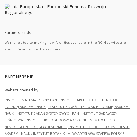
Partners funds
Works related to making new facilities available in the RCIN service are
also co-financed by the Partners.
PARTNERSHIP:
Website created by
INSTYTUT MATEMATYCZNY PAN
;
INSTYTUT ARCHEOLOGII I ETNOLOGII
POLSKIEJ AKADEMII NAUK
;
INSTYTUT BADAŃ LITERACKICH POLSKIEJ AKADEMII
NAUK
;
INSTYTUT BADAŃ SYSTEMOWYCH PAN
;
INSTYTUT BADAWCZY
LEŚNICTWA
;
INSTYTUT BIOLOGII DOŚWIADCZALNEJ IM. MARCELEGO
NENCKIEGO POLSKIEJ AKADEMII NAUK
;
INSTYTUT BIOLOGII SSAKÓW POLSKIEJ
AKADEMII NAUK
;
INSTYTUT BOTANIKI IM. WŁADYSŁAWA SZAFERA POLSKIEJ