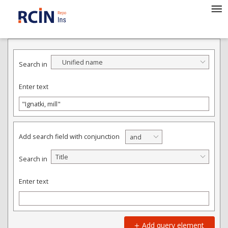
ADVANCED SEARCH
Unified name
Search in
Enter text
Add search field with conjunction
and
Title
Search in
Enter text
Add query element