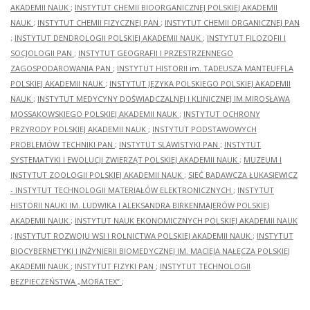
AKADEMII NAUK
;
INSTYTUT CHEMII BIOORGANICZNEJ POLSKIEJ AKADEMII
NAUK
;
INSTYTUT CHEMII FIZYCZNEJ PAN
;
INSTYTUT CHEMII ORGANICZNEJ PAN
;
INSTYTUT DENDROLOGII POLSKIEJ AKADEMII NAUK
;
INSTYTUT FILOZOFII I
SOCJOLOGII PAN
;
INSTYTUT GEOGRAFII I PRZESTRZENNEGO
ZAGOSPODAROWANIA PAN
;
INSTYTUT HISTORII im. TADEUSZA MANTEUFFLA
POLSKIEJ AKADEMII NAUK
;
INSTYTUT JĘZYKA POLSKIEGO POLSKIEJ AKADEMII
NAUK
;
INSTYTUT MEDYCYNY DOŚWIADCZALNEJ I KLINICZNEJ IM.MIROSŁAWA
MOSSAKOWSKIEGO POLSKIEJ AKADEMII NAUK
;
INSTYTUT OCHRONY
PRZYRODY POLSKIEJ AKADEMII NAUK
;
INSTYTUT PODSTAWOWYCH
PROBLEMÓW TECHNIKI PAN
;
INSTYTUT SLAWISTYKI PAN
;
INSTYTUT
SYSTEMATYKI I EWOLUCJI ZWIERZĄT POLSKIEJ AKADEMII NAUK
;
MUZEUM I
INSTYTUT ZOOLOGII POLSKIEJ AKADEMII NAUK
;
SIEĆ BADAWCZA ŁUKASIEWICZ
- INSTYTUT TECHNOLOGII MATERIAŁÓW ELEKTRONICZNYCH
;
INSTYTUT
HISTORII NAUKI IM. LUDWIKA I ALEKSANDRA BIRKENMAJERÓW POLSKIEJ
AKADEMII NAUK
;
INSTYTUT NAUK EKONOMICZNYCH POLSKIEJ AKADEMII NAUK
;
INSTYTUT ROZWOJU WSI I ROLNICTWA POLSKIEJ AKADEMII NAUK
;
INSTYTUT
BIOCYBERNETYKI I INŻYNIERII BIOMEDYCZNEJ IM. MACIEJA NAŁĘCZA POLSKIEJ
AKADEMII NAUK
;
INSTYTUT FIZYKI PAN
;
INSTYTUT TECHNOLOGII
BEZPIECZEŃSTWA „MORATEX”
;