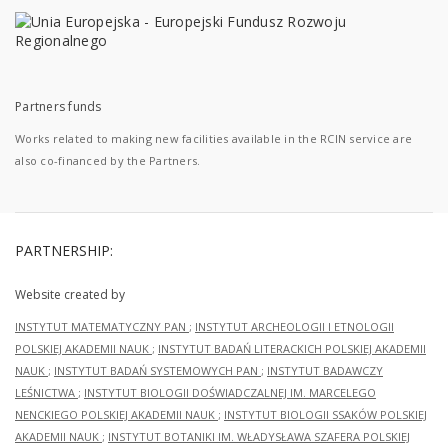
Partners funds
Works related to making new facilities available in the RCIN service are
also co-financed by the Partners.
PARTNERSHIP:
Website created by
INSTYTUT MATEMATYCZNY PAN
;
INSTYTUT ARCHEOLOGII I ETNOLOGII
POLSKIEJ AKADEMII NAUK
;
INSTYTUT BADAŃ LITERACKICH POLSKIEJ AKADEMII
NAUK
;
INSTYTUT BADAŃ SYSTEMOWYCH PAN
;
INSTYTUT BADAWCZY
LEŚNICTWA
;
INSTYTUT BIOLOGII DOŚWIADCZALNEJ IM. MARCELEGO
NENCKIEGO POLSKIEJ AKADEMII NAUK
;
INSTYTUT BIOLOGII SSAKÓW POLSKIEJ
AKADEMII NAUK
;
INSTYTUT BOTANIKI IM. WŁADYSŁAWA SZAFERA POLSKIEJ