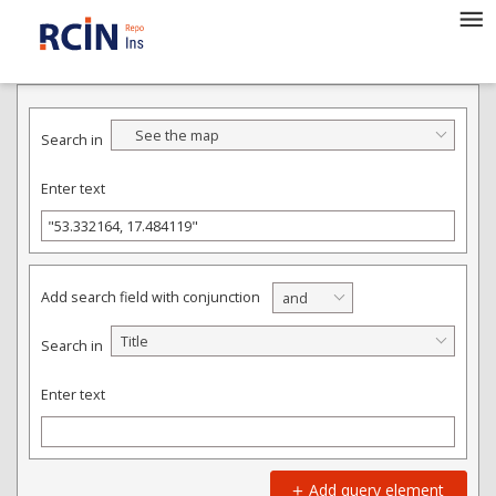
ADVANCED SEARCH
See the map
Search in
Enter text
Add search field with conjunction
and
Title
Search in
Enter text
Add query element