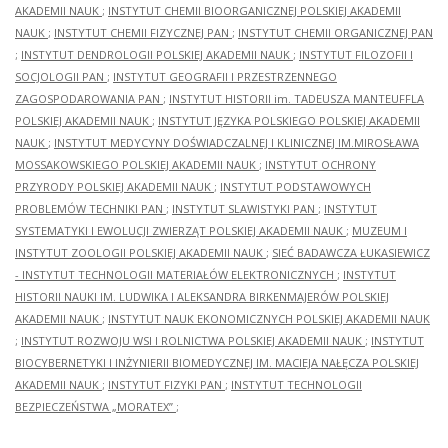
AKADEMII NAUK
;
INSTYTUT CHEMII BIOORGANICZNEJ POLSKIEJ AKADEMII
NAUK
;
INSTYTUT CHEMII FIZYCZNEJ PAN
;
INSTYTUT CHEMII ORGANICZNEJ PAN
;
INSTYTUT DENDROLOGII POLSKIEJ AKADEMII NAUK
;
INSTYTUT FILOZOFII I
SOCJOLOGII PAN
;
INSTYTUT GEOGRAFII I PRZESTRZENNEGO
ZAGOSPODAROWANIA PAN
;
INSTYTUT HISTORII im. TADEUSZA MANTEUFFLA
POLSKIEJ AKADEMII NAUK
;
INSTYTUT JĘZYKA POLSKIEGO POLSKIEJ AKADEMII
NAUK
;
INSTYTUT MEDYCYNY DOŚWIADCZALNEJ I KLINICZNEJ IM.MIROSŁAWA
MOSSAKOWSKIEGO POLSKIEJ AKADEMII NAUK
;
INSTYTUT OCHRONY
PRZYRODY POLSKIEJ AKADEMII NAUK
;
INSTYTUT PODSTAWOWYCH
PROBLEMÓW TECHNIKI PAN
;
INSTYTUT SLAWISTYKI PAN
;
INSTYTUT
SYSTEMATYKI I EWOLUCJI ZWIERZĄT POLSKIEJ AKADEMII NAUK
;
MUZEUM I
INSTYTUT ZOOLOGII POLSKIEJ AKADEMII NAUK
;
SIEĆ BADAWCZA ŁUKASIEWICZ
- INSTYTUT TECHNOLOGII MATERIAŁÓW ELEKTRONICZNYCH
;
INSTYTUT
HISTORII NAUKI IM. LUDWIKA I ALEKSANDRA BIRKENMAJERÓW POLSKIEJ
AKADEMII NAUK
;
INSTYTUT NAUK EKONOMICZNYCH POLSKIEJ AKADEMII NAUK
;
INSTYTUT ROZWOJU WSI I ROLNICTWA POLSKIEJ AKADEMII NAUK
;
INSTYTUT
BIOCYBERNETYKI I INŻYNIERII BIOMEDYCZNEJ IM. MACIEJA NAŁĘCZA POLSKIEJ
AKADEMII NAUK
;
INSTYTUT FIZYKI PAN
;
INSTYTUT TECHNOLOGII
BEZPIECZEŃSTWA „MORATEX”
;