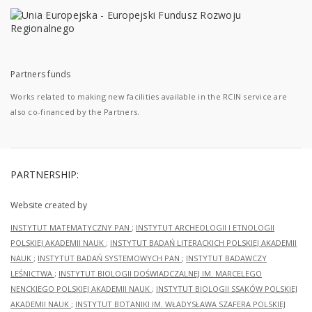
Partners funds
Works related to making new facilities available in the RCIN service are
also co-financed by the Partners.
PARTNERSHIP:
Website created by
INSTYTUT MATEMATYCZNY PAN
;
INSTYTUT ARCHEOLOGII I ETNOLOGII
POLSKIEJ AKADEMII NAUK
;
INSTYTUT BADAŃ LITERACKICH POLSKIEJ AKADEMII
NAUK
;
INSTYTUT BADAŃ SYSTEMOWYCH PAN
;
INSTYTUT BADAWCZY
LEŚNICTWA
;
INSTYTUT BIOLOGII DOŚWIADCZALNEJ IM. MARCELEGO
NENCKIEGO POLSKIEJ AKADEMII NAUK
;
INSTYTUT BIOLOGII SSAKÓW POLSKIEJ
AKADEMII NAUK
;
INSTYTUT BOTANIKI IM. WŁADYSŁAWA SZAFERA POLSKIEJ