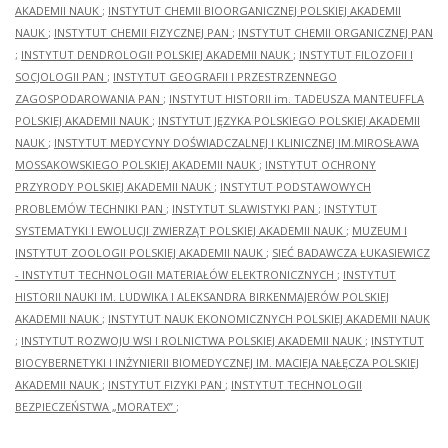
AKADEMII NAUK
;
INSTYTUT CHEMII BIOORGANICZNEJ POLSKIEJ AKADEMII
NAUK
;
INSTYTUT CHEMII FIZYCZNEJ PAN
;
INSTYTUT CHEMII ORGANICZNEJ PAN
;
INSTYTUT DENDROLOGII POLSKIEJ AKADEMII NAUK
;
INSTYTUT FILOZOFII I
SOCJOLOGII PAN
;
INSTYTUT GEOGRAFII I PRZESTRZENNEGO
ZAGOSPODAROWANIA PAN
;
INSTYTUT HISTORII im. TADEUSZA MANTEUFFLA
POLSKIEJ AKADEMII NAUK
;
INSTYTUT JĘZYKA POLSKIEGO POLSKIEJ AKADEMII
NAUK
;
INSTYTUT MEDYCYNY DOŚWIADCZALNEJ I KLINICZNEJ IM.MIROSŁAWA
MOSSAKOWSKIEGO POLSKIEJ AKADEMII NAUK
;
INSTYTUT OCHRONY
PRZYRODY POLSKIEJ AKADEMII NAUK
;
INSTYTUT PODSTAWOWYCH
PROBLEMÓW TECHNIKI PAN
;
INSTYTUT SLAWISTYKI PAN
;
INSTYTUT
SYSTEMATYKI I EWOLUCJI ZWIERZĄT POLSKIEJ AKADEMII NAUK
;
MUZEUM I
INSTYTUT ZOOLOGII POLSKIEJ AKADEMII NAUK
;
SIEĆ BADAWCZA ŁUKASIEWICZ
- INSTYTUT TECHNOLOGII MATERIAŁÓW ELEKTRONICZNYCH
;
INSTYTUT
HISTORII NAUKI IM. LUDWIKA I ALEKSANDRA BIRKENMAJERÓW POLSKIEJ
AKADEMII NAUK
;
INSTYTUT NAUK EKONOMICZNYCH POLSKIEJ AKADEMII NAUK
;
INSTYTUT ROZWOJU WSI I ROLNICTWA POLSKIEJ AKADEMII NAUK
;
INSTYTUT
BIOCYBERNETYKI I INŻYNIERII BIOMEDYCZNEJ IM. MACIEJA NAŁĘCZA POLSKIEJ
AKADEMII NAUK
;
INSTYTUT FIZYKI PAN
;
INSTYTUT TECHNOLOGII
BEZPIECZEŃSTWA „MORATEX”
;