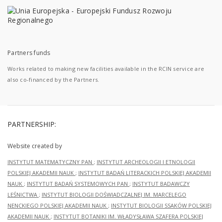
Partners funds
Works related to making new facilities available in the RCIN service are
also co-financed by the Partners.
PARTNERSHIP:
Website created by
INSTYTUT MATEMATYCZNY PAN
;
INSTYTUT ARCHEOLOGII I ETNOLOGII
POLSKIEJ AKADEMII NAUK
;
INSTYTUT BADAŃ LITERACKICH POLSKIEJ AKADEMII
NAUK
;
INSTYTUT BADAŃ SYSTEMOWYCH PAN
;
INSTYTUT BADAWCZY
LEŚNICTWA
;
INSTYTUT BIOLOGII DOŚWIADCZALNEJ IM. MARCELEGO
NENCKIEGO POLSKIEJ AKADEMII NAUK
;
INSTYTUT BIOLOGII SSAKÓW POLSKIEJ
AKADEMII NAUK
;
INSTYTUT BOTANIKI IM. WŁADYSŁAWA SZAFERA POLSKIEJ