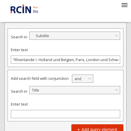
ADVANCED SEARCH
Subtitle
Search in
Enter text
Add search field with conjunction
and
Title
Search in
Enter text
Add query element