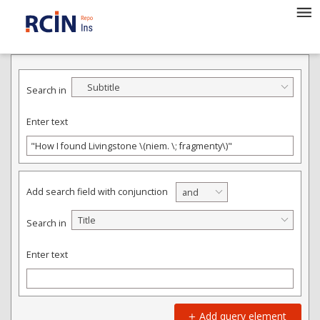
ADVANCED SEARCH
Subtitle
Search in
Enter text
Add search field with conjunction
and
Title
Search in
Enter text
Add query element