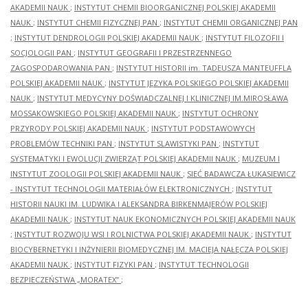
AKADEMII NAUK
;
INSTYTUT CHEMII BIOORGANICZNEJ POLSKIEJ AKADEMII
NAUK
;
INSTYTUT CHEMII FIZYCZNEJ PAN
;
INSTYTUT CHEMII ORGANICZNEJ PAN
;
INSTYTUT DENDROLOGII POLSKIEJ AKADEMII NAUK
;
INSTYTUT FILOZOFII I
SOCJOLOGII PAN
;
INSTYTUT GEOGRAFII I PRZESTRZENNEGO
ZAGOSPODAROWANIA PAN
;
INSTYTUT HISTORII im. TADEUSZA MANTEUFFLA
POLSKIEJ AKADEMII NAUK
;
INSTYTUT JĘZYKA POLSKIEGO POLSKIEJ AKADEMII
NAUK
;
INSTYTUT MEDYCYNY DOŚWIADCZALNEJ I KLINICZNEJ IM.MIROSŁAWA
MOSSAKOWSKIEGO POLSKIEJ AKADEMII NAUK
;
INSTYTUT OCHRONY
PRZYRODY POLSKIEJ AKADEMII NAUK
;
INSTYTUT PODSTAWOWYCH
PROBLEMÓW TECHNIKI PAN
;
INSTYTUT SLAWISTYKI PAN
;
INSTYTUT
SYSTEMATYKI I EWOLUCJI ZWIERZĄT POLSKIEJ AKADEMII NAUK
;
MUZEUM I
INSTYTUT ZOOLOGII POLSKIEJ AKADEMII NAUK
;
SIEĆ BADAWCZA ŁUKASIEWICZ
- INSTYTUT TECHNOLOGII MATERIAŁÓW ELEKTRONICZNYCH
;
INSTYTUT
HISTORII NAUKI IM. LUDWIKA I ALEKSANDRA BIRKENMAJERÓW POLSKIEJ
AKADEMII NAUK
;
INSTYTUT NAUK EKONOMICZNYCH POLSKIEJ AKADEMII NAUK
;
INSTYTUT ROZWOJU WSI I ROLNICTWA POLSKIEJ AKADEMII NAUK
;
INSTYTUT
BIOCYBERNETYKI I INŻYNIERII BIOMEDYCZNEJ IM. MACIEJA NAŁĘCZA POLSKIEJ
AKADEMII NAUK
;
INSTYTUT FIZYKI PAN
;
INSTYTUT TECHNOLOGII
BEZPIECZEŃSTWA „MORATEX”
;