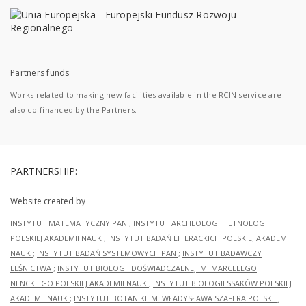
Partners funds
Works related to making new facilities available in the RCIN service are
also co-financed by the Partners.
PARTNERSHIP:
Website created by
INSTYTUT MATEMATYCZNY PAN
;
INSTYTUT ARCHEOLOGII I ETNOLOGII
POLSKIEJ AKADEMII NAUK
;
INSTYTUT BADAŃ LITERACKICH POLSKIEJ AKADEMII
NAUK
;
INSTYTUT BADAŃ SYSTEMOWYCH PAN
;
INSTYTUT BADAWCZY
LEŚNICTWA
;
INSTYTUT BIOLOGII DOŚWIADCZALNEJ IM. MARCELEGO
NENCKIEGO POLSKIEJ AKADEMII NAUK
;
INSTYTUT BIOLOGII SSAKÓW POLSKIEJ
AKADEMII NAUK
;
INSTYTUT BOTANIKI IM. WŁADYSŁAWA SZAFERA POLSKIEJ