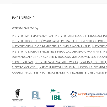
PARTNERSHIP:
Website created by
INSTYTUT MATEMATYCZNY PAN
;
INSTYTUT ARCHEOLOGII I ETNOLOGII PO
INSTYTUT BIOLOGII DOŚWIADCZALNEJ IM. MARCELEGO NENCKIEGO POLSKI
INSTYTUT CHEMII BIOORGANICZNEJ POLSKIEJ AKADEMII NAUK
;
INSTYTUT C
INSTYTUT GEOGRAFII I PRZESTRZENNEGO ZAGOSPODAROWANIA PAN
;
IN
DOŚWIADCZALNEJ I KLINICZNEJ IM.MIROSŁAWA MOSSAKOWSKIEGO POLSKI
SLAWISTYKI PAN
;
INSTYTUT SYSTEMATYKI I EWOLUCJI ZWIERZĄT POLSKIEJ
ELEKTRONICZNYCH
;
INSTYTUT HISTORII NAUKI IM. LUDWIKA I ALEKSAND
AKADEMII NAUK
;
INSTYTUT BIOCYBERNETYKI I INŻYNIERII BIOMEDYCZNEJ I