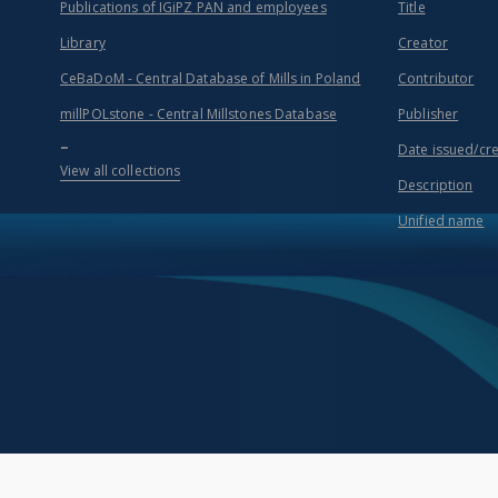
Publications of IGiPZ PAN and employees
Title
Library
Creator
CeBaDoM - Central Database of Mills in Poland
Contributor
millPOLstone - Central Millstones Database
Publisher
...
Date issued/cr
View all collections
Description
Unified name