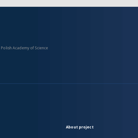
n Polish Academy of Science
About project