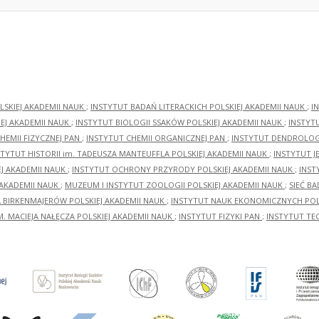
LSKIEJ AKADEMII NAUK
;
INSTYTUT BADAŃ LITERACKICH POLSKIEJ AKADEMII NAUK
;
I
EJ AKADEMII NAUK
;
INSTYTUT BIOLOGII SSAKÓW POLSKIEJ AKADEMII NAUK
;
INSTYT
HEMII FIZYCZNEJ PAN
;
INSTYTUT CHEMII ORGANICZNEJ PAN
;
INSTYTUT DENDROLOGI
STYTUT HISTORII im. TADEUSZA MANTEUFFLA POLSKIEJ AKADEMII NAUK
;
INSTYTUT J
EJ AKADEMII NAUK
;
INSTYTUT OCHRONY PRZYRODY POLSKIEJ AKADEMII NAUK
;
INST
 AKADEMII NAUK
;
MUZEUM I INSTYTUT ZOOLOGII POLSKIEJ AKADEMII NAUK
;
SIEĆ B
RA BIRKENMAJERÓW POLSKIEJ AKADEMII NAUK
;
INSTYTUT NAUK EKONOMICZNYCH POLS
M. MACIEJA NAŁĘCZA POLSKIEJ AKADEMII NAUK
;
INSTYTUT FIZYKI PAN
;
INSTYTUT TE