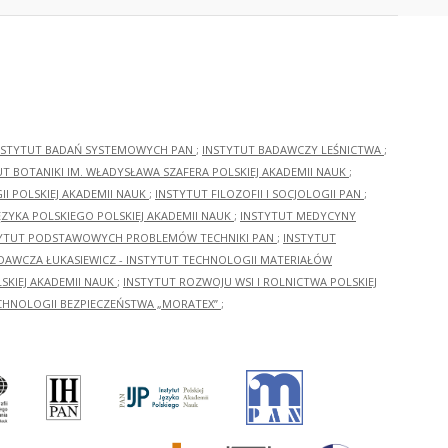
NSTYTUT BADAŃ SYSTEMOWYCH PAN
;
INSTYTUT BADAWCZY LEŚNICTWA
;
UT BOTANIKI IM. WŁADYSŁAWA SZAFERA POLSKIEJ AKADEMII NAUK
;
I POLSKIEJ AKADEMII NAUK
;
INSTYTUT FILOZOFII I SOCJOLOGII PAN
;
ĘZYKA POLSKIEGO POLSKIEJ AKADEMII NAUK
;
INSTYTUT MEDYCYNY
YTUT PODSTAWOWYCH PROBLEMÓW TECHNIKI PAN
;
INSTYTUT
ADAWCZA ŁUKASIEWICZ - INSTYTUT TECHNOLOGII MATERIAŁÓW
KIEJ AKADEMII NAUK
;
INSTYTUT ROZWOJU WSI I ROLNICTWA POLSKIEJ
CHNOLOGII BEZPIECZEŃSTWA „MORATEX”
;