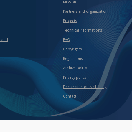
Mission
Partners and organization
Projects
Technical informations
eated
FAQ
Copyrights
Regulations
Archive policy
Privacy policy
Declaration of availability
Contact