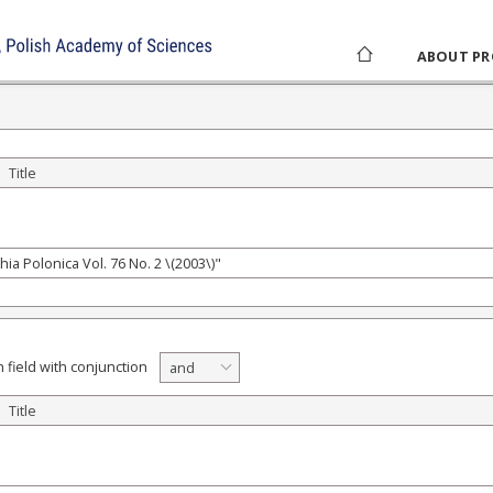
ABOUT PR
Title
 field with conjunction
and
Title