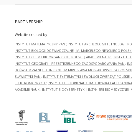
PARTNERSHIP:
Website created by
INSTYTUT MATEMATYCZNY PAN
;
INSTYTUT ARCHEOLOGII I ETNOLOGII PO
INSTYTUT BIOLOGII DOŚWIADCZALNEJ IM. MARCELEGO NENCKIEGO POLSKI
INSTYTUT CHEMII BIOORGANICZNEJ POLSKIEJ AKADEMII NAUK
;
INSTYTUT C
INSTYTUT GEOGRAFII I PRZESTRZENNEGO ZAGOSPODAROWANIA PAN
;
IN
DOŚWIADCZALNEJ I KLINICZNEJ IM.MIROSŁAWA MOSSAKOWSKIEGO POLSKI
SLAWISTYKI PAN
;
INSTYTUT SYSTEMATYKI I EWOLUCJI ZWIERZĄT POLSKIEJ
ELEKTRONICZNYCH
;
INSTYTUT HISTORII NAUKI IM. LUDWIKA I ALEKSAND
AKADEMII NAUK
;
INSTYTUT BIOCYBERNETYKI I INŻYNIERII BIOMEDYCZNEJ I