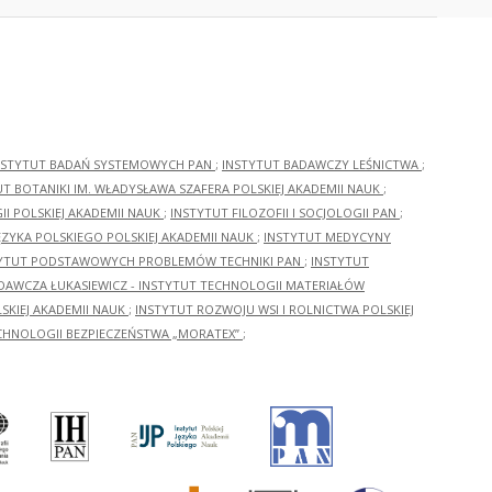
NSTYTUT BADAŃ SYSTEMOWYCH PAN
;
INSTYTUT BADAWCZY LEŚNICTWA
;
UT BOTANIKI IM. WŁADYSŁAWA SZAFERA POLSKIEJ AKADEMII NAUK
;
I POLSKIEJ AKADEMII NAUK
;
INSTYTUT FILOZOFII I SOCJOLOGII PAN
;
ĘZYKA POLSKIEGO POLSKIEJ AKADEMII NAUK
;
INSTYTUT MEDYCYNY
YTUT PODSTAWOWYCH PROBLEMÓW TECHNIKI PAN
;
INSTYTUT
ADAWCZA ŁUKASIEWICZ - INSTYTUT TECHNOLOGII MATERIAŁÓW
KIEJ AKADEMII NAUK
;
INSTYTUT ROZWOJU WSI I ROLNICTWA POLSKIEJ
CHNOLOGII BEZPIECZEŃSTWA „MORATEX”
;