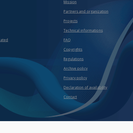
Mission
Partners and organization
Projects
Technical informations
eated
FAQ
Copyrights
Regulations
Archive policy
Privacy policy
Declaration of availability
Contact