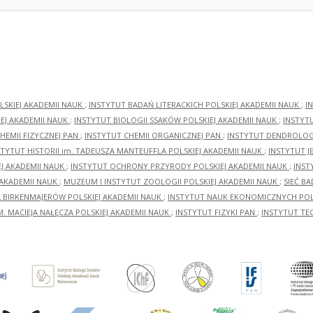
LSKIEJ AKADEMII NAUK
;
INSTYTUT BADAŃ LITERACKICH POLSKIEJ AKADEMII NAUK
;
I
EJ AKADEMII NAUK
;
INSTYTUT BIOLOGII SSAKÓW POLSKIEJ AKADEMII NAUK
;
INSTYT
HEMII FIZYCZNEJ PAN
;
INSTYTUT CHEMII ORGANICZNEJ PAN
;
INSTYTUT DENDROLOGI
STYTUT HISTORII im. TADEUSZA MANTEUFFLA POLSKIEJ AKADEMII NAUK
;
INSTYTUT J
EJ AKADEMII NAUK
;
INSTYTUT OCHRONY PRZYRODY POLSKIEJ AKADEMII NAUK
;
INST
 AKADEMII NAUK
;
MUZEUM I INSTYTUT ZOOLOGII POLSKIEJ AKADEMII NAUK
;
SIEĆ B
RA BIRKENMAJERÓW POLSKIEJ AKADEMII NAUK
;
INSTYTUT NAUK EKONOMICZNYCH POLS
M. MACIEJA NAŁĘCZA POLSKIEJ AKADEMII NAUK
;
INSTYTUT FIZYKI PAN
;
INSTYTUT TE