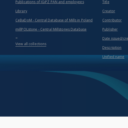
Publications of IGiPZ PAN and employees
Title
Library
Creator
CeBaDoM - Central Database of Mills in Poland
Contributor
millPOLstone - Central Millstones Database
Publisher
...
Date issued/cr
View all collections
Description
Unified name