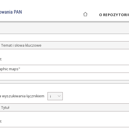
AAWANSOWANE
O REPOZYTORI
Temat i słowa kluczowe
t
a wyszukiwania łącznikiem
i
Tytuł
t