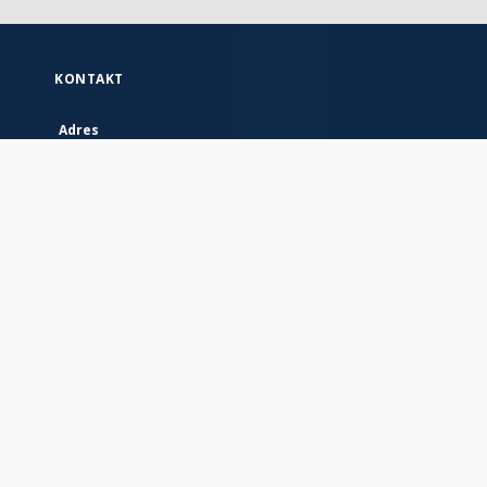
KONTAKT
Adres
Instytutu Geografii i Przestrzennego Zagospodarowania PAN
ul. Twarda 51/55
00-818 Warszawa
MAPA STRONY
Strona główna
Kolekcje
Indeksy