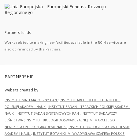
Partners funds
Works related to making new facilities available in the RCIN service are
also co-financed by the Partners.
PARTNERSHIP:
Website created by
INSTYTUT MATEMATYCZNY PAN
;
INSTYTUT ARCHEOLOGII I ETNOLOGII
POLSKIEJ AKADEMII NAUK
;
INSTYTUT BADAŃ LITERACKICH POLSKIEJ AKADEMII
NAUK
;
INSTYTUT BADAŃ SYSTEMOWYCH PAN
;
INSTYTUT BADAWCZY
LEŚNICTWA
;
INSTYTUT BIOLOGII DOŚWIADCZALNEJ IM. MARCELEGO
NENCKIEGO POLSKIEJ AKADEMII NAUK
;
INSTYTUT BIOLOGII SSAKÓW POLSKIEJ
AKADEMII NAUK
;
INSTYTUT BOTANIKI IM. WŁADYSŁAWA SZAFERA POLSKIEJ