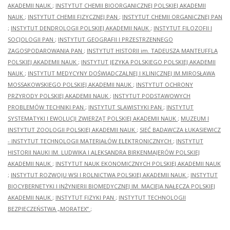
AKADEMII NAUK
;
INSTYTUT CHEMII BIOORGANICZNEJ POLSKIEJ AKADEMII
NAUK
;
INSTYTUT CHEMII FIZYCZNEJ PAN
;
INSTYTUT CHEMII ORGANICZNEJ PAN
;
INSTYTUT DENDROLOGII POLSKIEJ AKADEMII NAUK
;
INSTYTUT FILOZOFII I
SOCJOLOGII PAN
;
INSTYTUT GEOGRAFII I PRZESTRZENNEGO
ZAGOSPODAROWANIA PAN
;
INSTYTUT HISTORII im. TADEUSZA MANTEUFFLA
POLSKIEJ AKADEMII NAUK
;
INSTYTUT JĘZYKA POLSKIEGO POLSKIEJ AKADEMII
NAUK
;
INSTYTUT MEDYCYNY DOŚWIADCZALNEJ I KLINICZNEJ IM.MIROSŁAWA
MOSSAKOWSKIEGO POLSKIEJ AKADEMII NAUK
;
INSTYTUT OCHRONY
PRZYRODY POLSKIEJ AKADEMII NAUK
;
INSTYTUT PODSTAWOWYCH
PROBLEMÓW TECHNIKI PAN
;
INSTYTUT SLAWISTYKI PAN
;
INSTYTUT
SYSTEMATYKI I EWOLUCJI ZWIERZĄT POLSKIEJ AKADEMII NAUK
;
MUZEUM I
INSTYTUT ZOOLOGII POLSKIEJ AKADEMII NAUK
;
SIEĆ BADAWCZA ŁUKASIEWICZ
- INSTYTUT TECHNOLOGII MATERIAŁÓW ELEKTRONICZNYCH
;
INSTYTUT
HISTORII NAUKI IM. LUDWIKA I ALEKSANDRA BIRKENMAJERÓW POLSKIEJ
AKADEMII NAUK
;
INSTYTUT NAUK EKONOMICZNYCH POLSKIEJ AKADEMII NAUK
;
INSTYTUT ROZWOJU WSI I ROLNICTWA POLSKIEJ AKADEMII NAUK
;
INSTYTUT
BIOCYBERNETYKI I INŻYNIERII BIOMEDYCZNEJ IM. MACIEJA NAŁĘCZA POLSKIEJ
AKADEMII NAUK
;
INSTYTUT FIZYKI PAN
;
INSTYTUT TECHNOLOGII
BEZPIECZEŃSTWA „MORATEX”
;