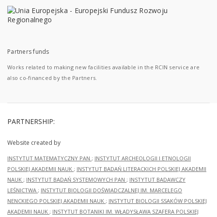
Partners funds
Works related to making new facilities available in the RCIN service are
also co-financed by the Partners.
PARTNERSHIP:
Website created by
INSTYTUT MATEMATYCZNY PAN
;
INSTYTUT ARCHEOLOGII I ETNOLOGII
POLSKIEJ AKADEMII NAUK
;
INSTYTUT BADAŃ LITERACKICH POLSKIEJ AKADEMII
NAUK
;
INSTYTUT BADAŃ SYSTEMOWYCH PAN
;
INSTYTUT BADAWCZY
LEŚNICTWA
;
INSTYTUT BIOLOGII DOŚWIADCZALNEJ IM. MARCELEGO
NENCKIEGO POLSKIEJ AKADEMII NAUK
;
INSTYTUT BIOLOGII SSAKÓW POLSKIEJ
AKADEMII NAUK
;
INSTYTUT BOTANIKI IM. WŁADYSŁAWA SZAFERA POLSKIEJ