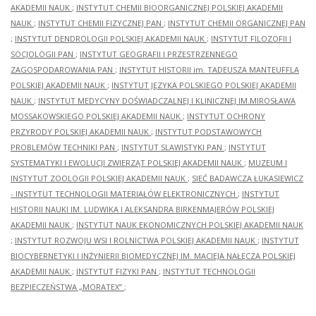
AKADEMII NAUK
;
INSTYTUT CHEMII BIOORGANICZNEJ POLSKIEJ AKADEMII
NAUK
;
INSTYTUT CHEMII FIZYCZNEJ PAN
;
INSTYTUT CHEMII ORGANICZNEJ PAN
;
INSTYTUT DENDROLOGII POLSKIEJ AKADEMII NAUK
;
INSTYTUT FILOZOFII I
SOCJOLOGII PAN
;
INSTYTUT GEOGRAFII I PRZESTRZENNEGO
ZAGOSPODAROWANIA PAN
;
INSTYTUT HISTORII im. TADEUSZA MANTEUFFLA
POLSKIEJ AKADEMII NAUK
;
INSTYTUT JĘZYKA POLSKIEGO POLSKIEJ AKADEMII
NAUK
;
INSTYTUT MEDYCYNY DOŚWIADCZALNEJ I KLINICZNEJ IM.MIROSŁAWA
MOSSAKOWSKIEGO POLSKIEJ AKADEMII NAUK
;
INSTYTUT OCHRONY
PRZYRODY POLSKIEJ AKADEMII NAUK
;
INSTYTUT PODSTAWOWYCH
PROBLEMÓW TECHNIKI PAN
;
INSTYTUT SLAWISTYKI PAN
;
INSTYTUT
SYSTEMATYKI I EWOLUCJI ZWIERZĄT POLSKIEJ AKADEMII NAUK
;
MUZEUM I
INSTYTUT ZOOLOGII POLSKIEJ AKADEMII NAUK
;
SIEĆ BADAWCZA ŁUKASIEWICZ
- INSTYTUT TECHNOLOGII MATERIAŁÓW ELEKTRONICZNYCH
;
INSTYTUT
HISTORII NAUKI IM. LUDWIKA I ALEKSANDRA BIRKENMAJERÓW POLSKIEJ
AKADEMII NAUK
;
INSTYTUT NAUK EKONOMICZNYCH POLSKIEJ AKADEMII NAUK
;
INSTYTUT ROZWOJU WSI I ROLNICTWA POLSKIEJ AKADEMII NAUK
;
INSTYTUT
BIOCYBERNETYKI I INŻYNIERII BIOMEDYCZNEJ IM. MACIEJA NAŁĘCZA POLSKIEJ
AKADEMII NAUK
;
INSTYTUT FIZYKI PAN
;
INSTYTUT TECHNOLOGII
BEZPIECZEŃSTWA „MORATEX”
;