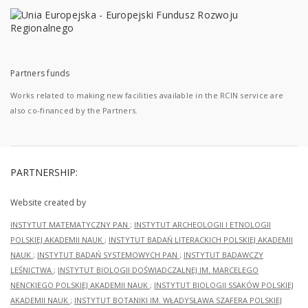
Partners funds
Works related to making new facilities available in the RCIN service are
also co-financed by the Partners.
PARTNERSHIP:
Website created by
INSTYTUT MATEMATYCZNY PAN
;
INSTYTUT ARCHEOLOGII I ETNOLOGII
POLSKIEJ AKADEMII NAUK
;
INSTYTUT BADAŃ LITERACKICH POLSKIEJ AKADEMII
NAUK
;
INSTYTUT BADAŃ SYSTEMOWYCH PAN
;
INSTYTUT BADAWCZY
LEŚNICTWA
;
INSTYTUT BIOLOGII DOŚWIADCZALNEJ IM. MARCELEGO
NENCKIEGO POLSKIEJ AKADEMII NAUK
;
INSTYTUT BIOLOGII SSAKÓW POLSKIEJ
AKADEMII NAUK
;
INSTYTUT BOTANIKI IM. WŁADYSŁAWA SZAFERA POLSKIEJ