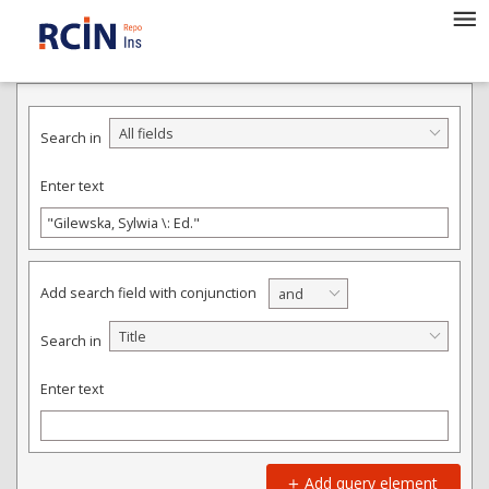
ADVANCED SEARCH
All fields
Search in
Enter text
Add search field with conjunction
and
Title
Search in
Enter text
Add query element