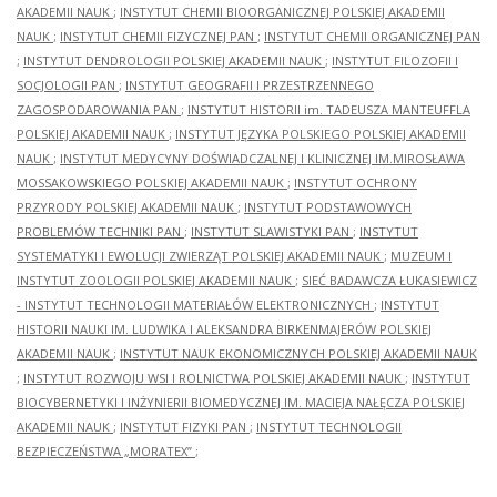
AKADEMII NAUK
;
INSTYTUT CHEMII BIOORGANICZNEJ POLSKIEJ AKADEMII
NAUK
;
INSTYTUT CHEMII FIZYCZNEJ PAN
;
INSTYTUT CHEMII ORGANICZNEJ PAN
;
INSTYTUT DENDROLOGII POLSKIEJ AKADEMII NAUK
;
INSTYTUT FILOZOFII I
SOCJOLOGII PAN
;
INSTYTUT GEOGRAFII I PRZESTRZENNEGO
ZAGOSPODAROWANIA PAN
;
INSTYTUT HISTORII im. TADEUSZA MANTEUFFLA
POLSKIEJ AKADEMII NAUK
;
INSTYTUT JĘZYKA POLSKIEGO POLSKIEJ AKADEMII
NAUK
;
INSTYTUT MEDYCYNY DOŚWIADCZALNEJ I KLINICZNEJ IM.MIROSŁAWA
MOSSAKOWSKIEGO POLSKIEJ AKADEMII NAUK
;
INSTYTUT OCHRONY
PRZYRODY POLSKIEJ AKADEMII NAUK
;
INSTYTUT PODSTAWOWYCH
PROBLEMÓW TECHNIKI PAN
;
INSTYTUT SLAWISTYKI PAN
;
INSTYTUT
SYSTEMATYKI I EWOLUCJI ZWIERZĄT POLSKIEJ AKADEMII NAUK
;
MUZEUM I
INSTYTUT ZOOLOGII POLSKIEJ AKADEMII NAUK
;
SIEĆ BADAWCZA ŁUKASIEWICZ
- INSTYTUT TECHNOLOGII MATERIAŁÓW ELEKTRONICZNYCH
;
INSTYTUT
HISTORII NAUKI IM. LUDWIKA I ALEKSANDRA BIRKENMAJERÓW POLSKIEJ
AKADEMII NAUK
;
INSTYTUT NAUK EKONOMICZNYCH POLSKIEJ AKADEMII NAUK
;
INSTYTUT ROZWOJU WSI I ROLNICTWA POLSKIEJ AKADEMII NAUK
;
INSTYTUT
BIOCYBERNETYKI I INŻYNIERII BIOMEDYCZNEJ IM. MACIEJA NAŁĘCZA POLSKIEJ
AKADEMII NAUK
;
INSTYTUT FIZYKI PAN
;
INSTYTUT TECHNOLOGII
BEZPIECZEŃSTWA „MORATEX”
;