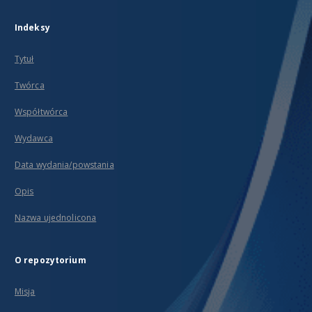
Indeksy
Tytuł
Twórca
Współtwórca
Wydawca
Data wydania/powstania
Opis
Nazwa ujednolicona
O repozytorium
Misja