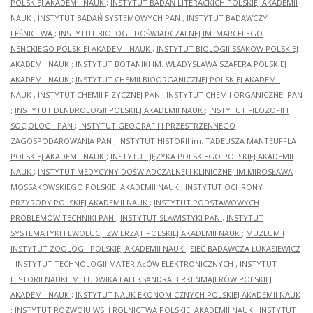
POLSKIEJ AKADEMII NAUK
;
INSTYTUT BADAŃ LITERACKICH POLSKIEJ AKADEMII
NAUK
;
INSTYTUT BADAŃ SYSTEMOWYCH PAN
;
INSTYTUT BADAWCZY
LEŚNICTWA
;
INSTYTUT BIOLOGII DOŚWIADCZALNEJ IM. MARCELEGO
NENCKIEGO POLSKIEJ AKADEMII NAUK
;
INSTYTUT BIOLOGII SSAKÓW POLSKIEJ
AKADEMII NAUK
;
INSTYTUT BOTANIKI IM. WŁADYSŁAWA SZAFERA POLSKIEJ
AKADEMII NAUK
;
INSTYTUT CHEMII BIOORGANICZNEJ POLSKIEJ AKADEMII
NAUK
;
INSTYTUT CHEMII FIZYCZNEJ PAN
;
INSTYTUT CHEMII ORGANICZNEJ PAN
;
INSTYTUT DENDROLOGII POLSKIEJ AKADEMII NAUK
;
INSTYTUT FILOZOFII I
SOCJOLOGII PAN
;
INSTYTUT GEOGRAFII I PRZESTRZENNEGO
ZAGOSPODAROWANIA PAN
;
INSTYTUT HISTORII im. TADEUSZA MANTEUFFLA
POLSKIEJ AKADEMII NAUK
;
INSTYTUT JĘZYKA POLSKIEGO POLSKIEJ AKADEMII
NAUK
;
INSTYTUT MEDYCYNY DOŚWIADCZALNEJ I KLINICZNEJ IM.MIROSŁAWA
MOSSAKOWSKIEGO POLSKIEJ AKADEMII NAUK
;
INSTYTUT OCHRONY
PRZYRODY POLSKIEJ AKADEMII NAUK
;
INSTYTUT PODSTAWOWYCH
PROBLEMÓW TECHNIKI PAN
;
INSTYTUT SLAWISTYKI PAN
;
INSTYTUT
SYSTEMATYKI I EWOLUCJI ZWIERZĄT POLSKIEJ AKADEMII NAUK
;
MUZEUM I
INSTYTUT ZOOLOGII POLSKIEJ AKADEMII NAUK
;
SIEĆ BADAWCZA ŁUKASIEWICZ
- INSTYTUT TECHNOLOGII MATERIAŁÓW ELEKTRONICZNYCH
;
INSTYTUT
HISTORII NAUKI IM. LUDWIKA I ALEKSANDRA BIRKENMAJERÓW POLSKIEJ
AKADEMII NAUK
;
INSTYTUT NAUK EKONOMICZNYCH POLSKIEJ AKADEMII NAUK
;
INSTYTUT ROZWOJU WSI I ROLNICTWA POLSKIEJ AKADEMII NAUK
;
INSTYTUT