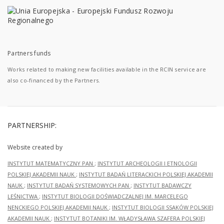
Partners funds
Works related to making new facilities available in the RCIN service are
also co-financed by the Partners.
PARTNERSHIP:
Website created by
INSTYTUT MATEMATYCZNY PAN
;
INSTYTUT ARCHEOLOGII I ETNOLOGII
POLSKIEJ AKADEMII NAUK
;
INSTYTUT BADAŃ LITERACKICH POLSKIEJ AKADEMII
NAUK
;
INSTYTUT BADAŃ SYSTEMOWYCH PAN
;
INSTYTUT BADAWCZY
LEŚNICTWA
;
INSTYTUT BIOLOGII DOŚWIADCZALNEJ IM. MARCELEGO
NENCKIEGO POLSKIEJ AKADEMII NAUK
;
INSTYTUT BIOLOGII SSAKÓW POLSKIEJ
AKADEMII NAUK
;
INSTYTUT BOTANIKI IM. WŁADYSŁAWA SZAFERA POLSKIEJ