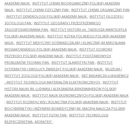
AKADEMII NAUK
;
INSTYTUT CHEMII BIOORGANICZNEJ POLSKIEJ AKADEMII
NAUK
;
INSTYTUT CHEMII FIZYCZNEJ PAN
;
INSTYTUT CHEMII ORGANICZNEJ PAN
;
INSTYTUT DENDROLOGII POLSKIEJ AKADEMII NAUK
;
INSTYTUT FILOZOFII I
SOCJOLOGII PAN
;
INSTYTUT GEOGRAFII I PRZESTRZENNEGO
ZAGOSPODAROWANIA PAN
;
INSTYTUT HISTORII im. TADEUSZA MANTEUFFLA
POLSKIEJ AKADEMII NAUK
;
INSTYTUT JĘZYKA POLSKIEGO POLSKIEJ AKADEMII
NAUK
;
INSTYTUT MEDYCYNY DOŚWIADCZALNEJ I KLINICZNEJ IM.MIROSŁAWA
MOSSAKOWSKIEGO POLSKIEJ AKADEMII NAUK
;
INSTYTUT OCHRONY
PRZYRODY POLSKIEJ AKADEMII NAUK
;
INSTYTUT PODSTAWOWYCH
PROBLEMÓW TECHNIKI PAN
;
INSTYTUT SLAWISTYKI PAN
;
INSTYTUT
SYSTEMATYKI I EWOLUCJI ZWIERZĄT POLSKIEJ AKADEMII NAUK
;
MUZEUM I
INSTYTUT ZOOLOGII POLSKIEJ AKADEMII NAUK
;
SIEĆ BADAWCZA ŁUKASIEWICZ
- INSTYTUT TECHNOLOGII MATERIAŁÓW ELEKTRONICZNYCH
;
INSTYTUT
HISTORII NAUKI IM. LUDWIKA I ALEKSANDRA BIRKENMAJERÓW POLSKIEJ
AKADEMII NAUK
;
INSTYTUT NAUK EKONOMICZNYCH POLSKIEJ AKADEMII NAUK
;
INSTYTUT ROZWOJU WSI I ROLNICTWA POLSKIEJ AKADEMII NAUK
;
INSTYTUT
BIOCYBERNETYKI I INŻYNIERII BIOMEDYCZNEJ IM. MACIEJA NAŁĘCZA POLSKIEJ
AKADEMII NAUK
;
INSTYTUT FIZYKI PAN
;
INSTYTUT TECHNOLOGII
BEZPIECZEŃSTWA „MORATEX”
;