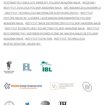
SYSTEMATYKI I EWOLUCJI ZWIERZĄT POLSKIEJ AKADEMII NAUK
;
MUZEUM I
INSTYTUT ZOOLOGII POLSKIEJ AKADEMII NAUK
;
SIEĆ BADAWCZA ŁUKASIEWICZ
- INSTYTUT TECHNOLOGII MATERIAŁÓW ELEKTRONICZNYCH
;
INSTYTUT
HISTORII NAUKI IM. LUDWIKA I ALEKSANDRA BIRKENMAJERÓW POLSKIEJ
AKADEMII NAUK
;
INSTYTUT NAUK EKONOMICZNYCH POLSKIEJ AKADEMII NAUK
;
INSTYTUT ROZWOJU WSI I ROLNICTWA POLSKIEJ AKADEMII NAUK
;
INSTYTUT
BIOCYBERNETYKI I INŻYNIERII BIOMEDYCZNEJ IM. MACIEJA NAŁĘCZA POLSKIEJ
AKADEMII NAUK
;
INSTYTUT FIZYKI PAN
;
INSTYTUT TECHNOLOGII
BEZPIECZEŃSTWA „MORATEX”
;