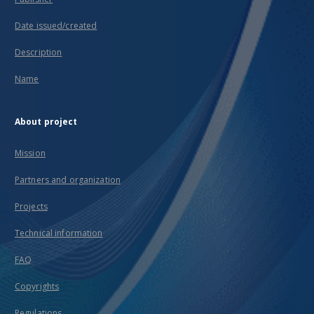
Date issued/created
Description
Name
About project
Mission
Partners and organization
Projects
Technical information
FAQ
Copyrights
Regulations