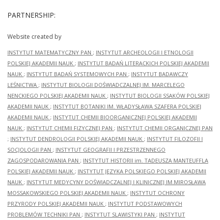
PARTNERSHIP:
Website created by
INSTYTUT MATEMATYCZNY PAN
;
INSTYTUT ARCHEOLOGII I ETNOLOGII
POLSKIEJ AKADEMII NAUK
;
INSTYTUT BADAŃ LITERACKICH POLSKIEJ AKADEMII
NAUK
;
INSTYTUT BADAŃ SYSTEMOWYCH PAN
;
INSTYTUT BADAWCZY
LEŚNICTWA
;
INSTYTUT BIOLOGII DOŚWIADCZALNEJ IM. MARCELEGO
NENCKIEGO POLSKIEJ AKADEMII NAUK
;
INSTYTUT BIOLOGII SSAKÓW POLSKIEJ
AKADEMII NAUK
;
INSTYTUT BOTANIKI IM. WŁADYSŁAWA SZAFERA POLSKIEJ
AKADEMII NAUK
;
INSTYTUT CHEMII BIOORGANICZNEJ POLSKIEJ AKADEMII
NAUK
;
INSTYTUT CHEMII FIZYCZNEJ PAN
;
INSTYTUT CHEMII ORGANICZNEJ PAN
;
INSTYTUT DENDROLOGII POLSKIEJ AKADEMII NAUK
;
INSTYTUT FILOZOFII I
SOCJOLOGII PAN
;
INSTYTUT GEOGRAFII I PRZESTRZENNEGO
ZAGOSPODAROWANIA PAN
;
INSTYTUT HISTORII im. TADEUSZA MANTEUFFLA
POLSKIEJ AKADEMII NAUK
;
INSTYTUT JĘZYKA POLSKIEGO POLSKIEJ AKADEMII
NAUK
;
INSTYTUT MEDYCYNY DOŚWIADCZALNEJ I KLINICZNEJ IM.MIROSŁAWA
MOSSAKOWSKIEGO POLSKIEJ AKADEMII NAUK
;
INSTYTUT OCHRONY
PRZYRODY POLSKIEJ AKADEMII NAUK
;
INSTYTUT PODSTAWOWYCH
PROBLEMÓW TECHNIKI PAN
;
INSTYTUT SLAWISTYKI PAN
;
INSTYTUT