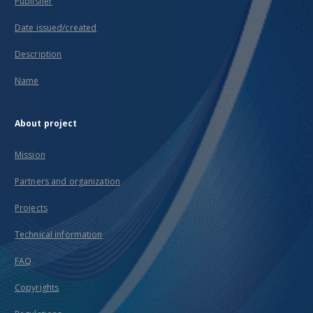
Publisher
Date issued/created
Description
Name
About project
Mission
Partners and organization
Projects
Technical information
FAQ
Copyrights