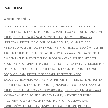
PARTNERSHIP:
Website created by
INSTYTUT MATEMATYCZNY PAN
;
INSTYTUT ARCHEOLOGII I ETNOLOGII
POLSKIEJ AKADEMII NAUK
;
INSTYTUT BADAŃ LITERACKICH POLSKIEJ AKADEMII
NAUK
;
INSTYTUT BADAŃ SYSTEMOWYCH PAN
;
INSTYTUT BADAWCZY
LEŚNICTWA
;
INSTYTUT BIOLOGII DOŚWIADCZALNEJ IM. MARCELEGO
NENCKIEGO POLSKIEJ AKADEMII NAUK
;
INSTYTUT BIOLOGII SSAKÓW POLSKIEJ
AKADEMII NAUK
;
INSTYTUT BOTANIKI IM. WŁADYSŁAWA SZAFERA POLSKIEJ
AKADEMII NAUK
;
INSTYTUT CHEMII BIOORGANICZNEJ POLSKIEJ AKADEMII
NAUK
;
INSTYTUT CHEMII FIZYCZNEJ PAN
;
INSTYTUT CHEMII ORGANICZNEJ PAN
;
INSTYTUT DENDROLOGII POLSKIEJ AKADEMII NAUK
;
INSTYTUT FILOZOFII I
SOCJOLOGII PAN
;
INSTYTUT GEOGRAFII I PRZESTRZENNEGO
ZAGOSPODAROWANIA PAN
;
INSTYTUT HISTORII im. TADEUSZA MANTEUFFLA
POLSKIEJ AKADEMII NAUK
;
INSTYTUT JĘZYKA POLSKIEGO POLSKIEJ AKADEMII
NAUK
;
INSTYTUT MEDYCYNY DOŚWIADCZALNEJ I KLINICZNEJ IM.MIROSŁAWA
MOSSAKOWSKIEGO POLSKIEJ AKADEMII NAUK
;
INSTYTUT OCHRONY
PRZYRODY POLSKIEJ AKADEMII NAUK
;
INSTYTUT PODSTAWOWYCH
PROBLEMÓW TECHNIKI PAN
;
INSTYTUT SLAWISTYKI PAN
;
INSTYTUT