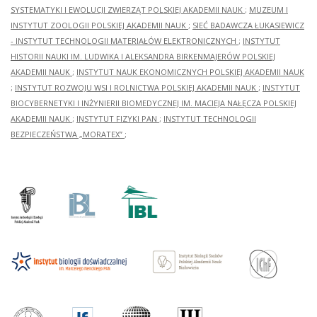
SYSTEMATYKI I EWOLUCJI ZWIERZĄT POLSKIEJ AKADEMII NAUK
;
MUZEUM I
INSTYTUT ZOOLOGII POLSKIEJ AKADEMII NAUK
;
SIEĆ BADAWCZA ŁUKASIEWICZ
- INSTYTUT TECHNOLOGII MATERIAŁÓW ELEKTRONICZNYCH
;
INSTYTUT
HISTORII NAUKI IM. LUDWIKA I ALEKSANDRA BIRKENMAJERÓW POLSKIEJ
AKADEMII NAUK
;
INSTYTUT NAUK EKONOMICZNYCH POLSKIEJ AKADEMII NAUK
;
INSTYTUT ROZWOJU WSI I ROLNICTWA POLSKIEJ AKADEMII NAUK
;
INSTYTUT
BIOCYBERNETYKI I INŻYNIERII BIOMEDYCZNEJ IM. MACIEJA NAŁĘCZA POLSKIEJ
AKADEMII NAUK
;
INSTYTUT FIZYKI PAN
;
INSTYTUT TECHNOLOGII
BEZPIECZEŃSTWA „MORATEX”
;