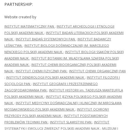
PARTNERSHIP:
Website created by
INSTYTUT MATEMATYCZNY PAN
;
INSTYTUT ARCHEOLOGII I ETNOLOGII
POLSKIEJ AKADEMII NAUK
;
INSTYTUT BADAŃ LITERACKICH POLSKIEJ AKADEMII
NAUK
;
INSTYTUT BADAŃ SYSTEMOWYCH PAN
;
INSTYTUT BADAWCZY
LEŚNICTWA
;
INSTYTUT BIOLOGII DOŚWIADCZALNEJ IM. MARCELEGO
NENCKIEGO POLSKIEJ AKADEMII NAUK
;
INSTYTUT BIOLOGII SSAKÓW POLSKIEJ
AKADEMII NAUK
;
INSTYTUT BOTANIKI IM. WŁADYSŁAWA SZAFERA POLSKIEJ
AKADEMII NAUK
;
INSTYTUT CHEMII BIOORGANICZNEJ POLSKIEJ AKADEMII
NAUK
;
INSTYTUT CHEMII FIZYCZNEJ PAN
;
INSTYTUT CHEMII ORGANICZNEJ PAN
;
INSTYTUT DENDROLOGII POLSKIEJ AKADEMII NAUK
;
INSTYTUT FILOZOFII I
SOCJOLOGII PAN
;
INSTYTUT GEOGRAFII I PRZESTRZENNEGO
ZAGOSPODAROWANIA PAN
;
INSTYTUT HISTORII im. TADEUSZA MANTEUFFLA
POLSKIEJ AKADEMII NAUK
;
INSTYTUT JĘZYKA POLSKIEGO POLSKIEJ AKADEMII
NAUK
;
INSTYTUT MEDYCYNY DOŚWIADCZALNEJ I KLINICZNEJ IM.MIROSŁAWA
MOSSAKOWSKIEGO POLSKIEJ AKADEMII NAUK
;
INSTYTUT OCHRONY
PRZYRODY POLSKIEJ AKADEMII NAUK
;
INSTYTUT PODSTAWOWYCH
PROBLEMÓW TECHNIKI PAN
;
INSTYTUT SLAWISTYKI PAN
;
INSTYTUT
SYSTEMATYKI I EWOLUCJI ZWIERZĄT POLSKIEJ AKADEMII NAUK
;
MUZEUM I