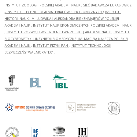
INSTYTUT ZOOLOGII POLSKIEJ AKADEMII NAUK
;
SIEĆ BADAWCZA ŁUKASIEWICZ
- INSTYTUT TECHNOLOGII MATERIAŁÓW ELEKTRONICZNYCH
;
INSTYTUT
HISTORII NAUKI IM. LUDWIKA I ALEKSANDRA BIRKENMAJERÓW POLSKIEJ
AKADEMII NAUK
;
INSTYTUT NAUK EKONOMICZNYCH POLSKIEJ AKADEMII NAUK
;
INSTYTUT ROZWOJU WSI I ROLNICTWA POLSKIEJ AKADEMII NAUK
;
INSTYTUT
BIOCYBERNETYKI I INŻYNIERII BIOMEDYCZNEJ IM. MACIEJA NAŁĘCZA POLSKIEJ
AKADEMII NAUK
;
INSTYTUT FIZYKI PAN
;
INSTYTUT TECHNOLOGII
BEZPIECZEŃSTWA „MORATEX”
;