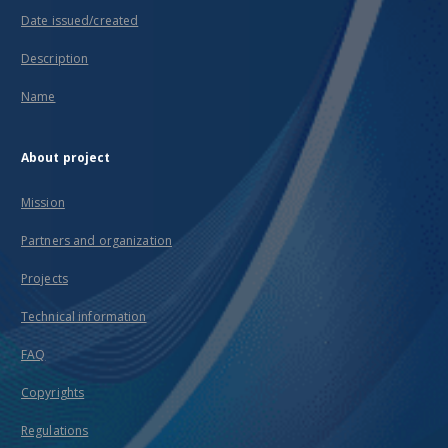
Date issued/created
Description
Name
About project
Mission
Partners and organization
Projects
Technical information
FAQ
Copyrights
Regulations