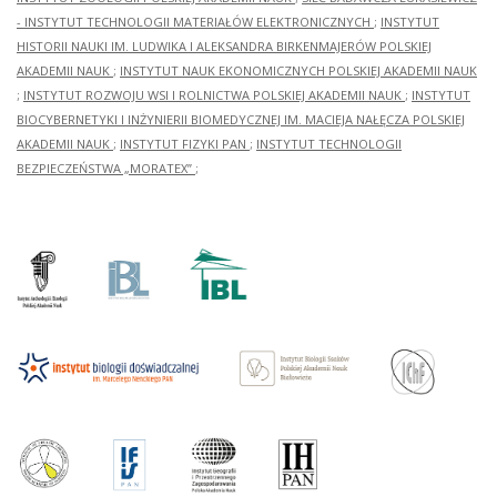
- INSTYTUT TECHNOLOGII MATERIAŁÓW ELEKTRONICZNYCH
;
INSTYTUT
HISTORII NAUKI IM. LUDWIKA I ALEKSANDRA BIRKENMAJERÓW POLSKIEJ
AKADEMII NAUK
;
INSTYTUT NAUK EKONOMICZNYCH POLSKIEJ AKADEMII NAUK
;
INSTYTUT ROZWOJU WSI I ROLNICTWA POLSKIEJ AKADEMII NAUK
;
INSTYTUT
BIOCYBERNETYKI I INŻYNIERII BIOMEDYCZNEJ IM. MACIEJA NAŁĘCZA POLSKIEJ
AKADEMII NAUK
;
INSTYTUT FIZYKI PAN
;
INSTYTUT TECHNOLOGII
BEZPIECZEŃSTWA „MORATEX”
;