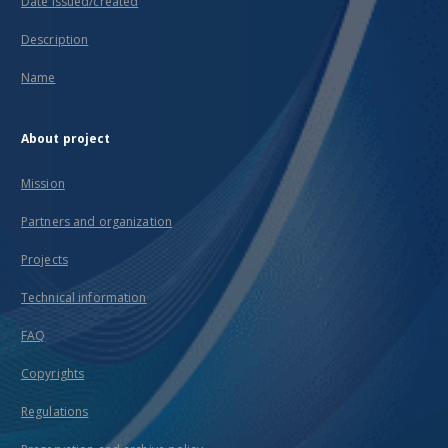
Date issued/created
Description
Name
About project
Mission
Partners and organization
Projects
Technical information
FAQ
Copyrights
Regulations