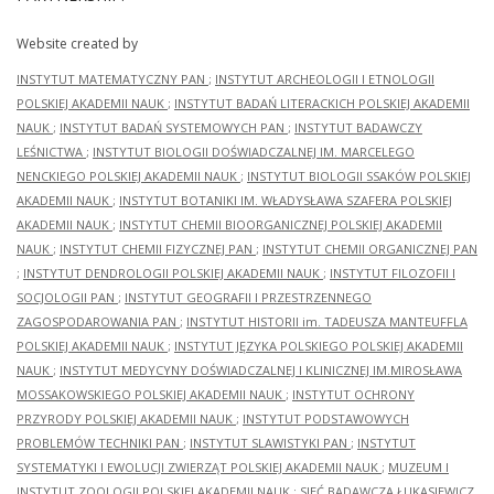
Website created by
INSTYTUT MATEMATYCZNY PAN
;
INSTYTUT ARCHEOLOGII I ETNOLOGII
POLSKIEJ AKADEMII NAUK
;
INSTYTUT BADAŃ LITERACKICH POLSKIEJ AKADEMII
NAUK
;
INSTYTUT BADAŃ SYSTEMOWYCH PAN
;
INSTYTUT BADAWCZY
LEŚNICTWA
;
INSTYTUT BIOLOGII DOŚWIADCZALNEJ IM. MARCELEGO
NENCKIEGO POLSKIEJ AKADEMII NAUK
;
INSTYTUT BIOLOGII SSAKÓW POLSKIEJ
AKADEMII NAUK
;
INSTYTUT BOTANIKI IM. WŁADYSŁAWA SZAFERA POLSKIEJ
AKADEMII NAUK
;
INSTYTUT CHEMII BIOORGANICZNEJ POLSKIEJ AKADEMII
NAUK
;
INSTYTUT CHEMII FIZYCZNEJ PAN
;
INSTYTUT CHEMII ORGANICZNEJ PAN
;
INSTYTUT DENDROLOGII POLSKIEJ AKADEMII NAUK
;
INSTYTUT FILOZOFII I
SOCJOLOGII PAN
;
INSTYTUT GEOGRAFII I PRZESTRZENNEGO
ZAGOSPODAROWANIA PAN
;
INSTYTUT HISTORII im. TADEUSZA MANTEUFFLA
POLSKIEJ AKADEMII NAUK
;
INSTYTUT JĘZYKA POLSKIEGO POLSKIEJ AKADEMII
NAUK
;
INSTYTUT MEDYCYNY DOŚWIADCZALNEJ I KLINICZNEJ IM.MIROSŁAWA
MOSSAKOWSKIEGO POLSKIEJ AKADEMII NAUK
;
INSTYTUT OCHRONY
PRZYRODY POLSKIEJ AKADEMII NAUK
;
INSTYTUT PODSTAWOWYCH
PROBLEMÓW TECHNIKI PAN
;
INSTYTUT SLAWISTYKI PAN
;
INSTYTUT
SYSTEMATYKI I EWOLUCJI ZWIERZĄT POLSKIEJ AKADEMII NAUK
;
MUZEUM I
INSTYTUT ZOOLOGII POLSKIEJ AKADEMII NAUK
;
SIEĆ BADAWCZA ŁUKASIEWICZ