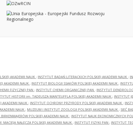
LSKIEJ AKADEMII NAUK
;
INSTYTUT BADAŃ LITERACKICH POLSKIEJ AKADEMII NAUK
;
I
EJ AKADEMII NAUK
;
INSTYTUT BIOLOGII SSAKÓW POLSKIEJ AKADEMII NAUK
;
INSTYT
HEMII FIZYCZNEJ PAN
;
INSTYTUT CHEMII ORGANICZNEJ PAN
;
INSTYTUT DENDROLOGI
STYTUT HISTORII im. TADEUSZA MANTEUFFLA POLSKIEJ AKADEMII NAUK
;
INSTYTUT J
EJ AKADEMII NAUK
;
INSTYTUT OCHRONY PRZYRODY POLSKIEJ AKADEMII NAUK
;
INST
 AKADEMII NAUK
;
MUZEUM I INSTYTUT ZOOLOGII POLSKIEJ AKADEMII NAUK
;
SIEĆ B
RA BIRKENMAJERÓW POLSKIEJ AKADEMII NAUK
;
INSTYTUT NAUK EKONOMICZNYCH POLS
M. MACIEJA NAŁĘCZA POLSKIEJ AKADEMII NAUK
;
INSTYTUT FIZYKI PAN
;
INSTYTUT TE