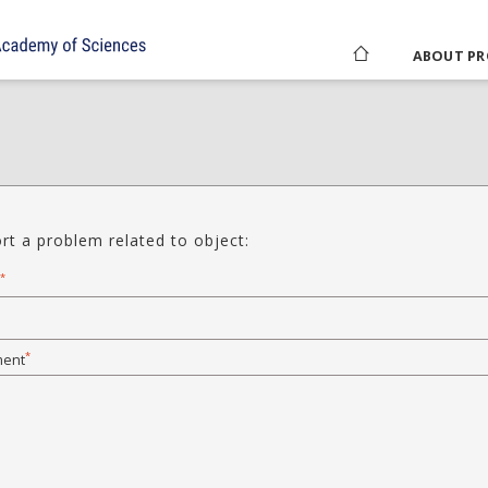
ABOUT PR
rt a problem related to object:
*
*
ent