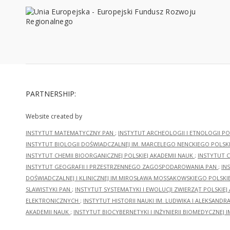
PARTNERSHIP:
Website created by
INSTYTUT MATEMATYCZNY PAN
;
INSTYTUT ARCHEOLOGII I ETNOLOGII PO
INSTYTUT BIOLOGII DOŚWIADCZALNEJ IM. MARCELEGO NENCKIEGO POLSKI
INSTYTUT CHEMII BIOORGANICZNEJ POLSKIEJ AKADEMII NAUK
;
INSTYTUT C
INSTYTUT GEOGRAFII I PRZESTRZENNEGO ZAGOSPODAROWANIA PAN
;
IN
DOŚWIADCZALNEJ I KLINICZNEJ IM.MIROSŁAWA MOSSAKOWSKIEGO POLSKI
SLAWISTYKI PAN
;
INSTYTUT SYSTEMATYKI I EWOLUCJI ZWIERZĄT POLSKIEJ
ELEKTRONICZNYCH
;
INSTYTUT HISTORII NAUKI IM. LUDWIKA I ALEKSAND
AKADEMII NAUK
;
INSTYTUT BIOCYBERNETYKI I INŻYNIERII BIOMEDYCZNEJ I