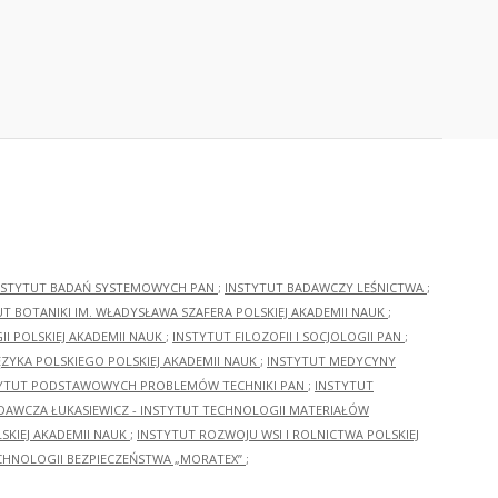
NSTYTUT BADAŃ SYSTEMOWYCH PAN
;
INSTYTUT BADAWCZY LEŚNICTWA
;
UT BOTANIKI IM. WŁADYSŁAWA SZAFERA POLSKIEJ AKADEMII NAUK
;
I POLSKIEJ AKADEMII NAUK
;
INSTYTUT FILOZOFII I SOCJOLOGII PAN
;
ĘZYKA POLSKIEGO POLSKIEJ AKADEMII NAUK
;
INSTYTUT MEDYCYNY
YTUT PODSTAWOWYCH PROBLEMÓW TECHNIKI PAN
;
INSTYTUT
ADAWCZA ŁUKASIEWICZ - INSTYTUT TECHNOLOGII MATERIAŁÓW
KIEJ AKADEMII NAUK
;
INSTYTUT ROZWOJU WSI I ROLNICTWA POLSKIEJ
CHNOLOGII BEZPIECZEŃSTWA „MORATEX”
;