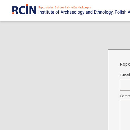
Repo
E-mail
Comm