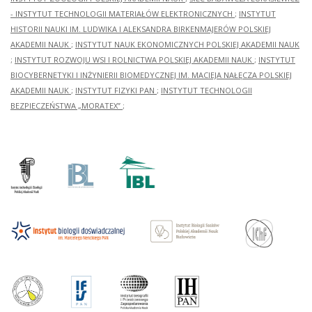
- INSTYTUT TECHNOLOGII MATERIAŁÓW ELEKTRONICZNYCH
;
INSTYTUT
HISTORII NAUKI IM. LUDWIKA I ALEKSANDRA BIRKENMAJERÓW POLSKIEJ
AKADEMII NAUK
;
INSTYTUT NAUK EKONOMICZNYCH POLSKIEJ AKADEMII NAUK
;
INSTYTUT ROZWOJU WSI I ROLNICTWA POLSKIEJ AKADEMII NAUK
;
INSTYTUT
BIOCYBERNETYKI I INŻYNIERII BIOMEDYCZNEJ IM. MACIEJA NAŁĘCZA POLSKIEJ
AKADEMII NAUK
;
INSTYTUT FIZYKI PAN
;
INSTYTUT TECHNOLOGII
BEZPIECZEŃSTWA „MORATEX”
;