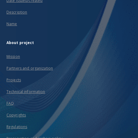
Date issued/created
Description
Name
About project
Mission
Partners and organization
Projects
Technical information
FAQ
Copyrights
Regulations