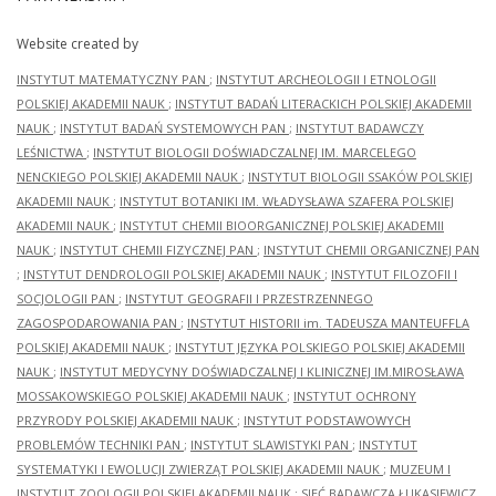
Website created by
INSTYTUT MATEMATYCZNY PAN
;
INSTYTUT ARCHEOLOGII I ETNOLOGII
POLSKIEJ AKADEMII NAUK
;
INSTYTUT BADAŃ LITERACKICH POLSKIEJ AKADEMII
NAUK
;
INSTYTUT BADAŃ SYSTEMOWYCH PAN
;
INSTYTUT BADAWCZY
LEŚNICTWA
;
INSTYTUT BIOLOGII DOŚWIADCZALNEJ IM. MARCELEGO
NENCKIEGO POLSKIEJ AKADEMII NAUK
;
INSTYTUT BIOLOGII SSAKÓW POLSKIEJ
AKADEMII NAUK
;
INSTYTUT BOTANIKI IM. WŁADYSŁAWA SZAFERA POLSKIEJ
AKADEMII NAUK
;
INSTYTUT CHEMII BIOORGANICZNEJ POLSKIEJ AKADEMII
NAUK
;
INSTYTUT CHEMII FIZYCZNEJ PAN
;
INSTYTUT CHEMII ORGANICZNEJ PAN
;
INSTYTUT DENDROLOGII POLSKIEJ AKADEMII NAUK
;
INSTYTUT FILOZOFII I
SOCJOLOGII PAN
;
INSTYTUT GEOGRAFII I PRZESTRZENNEGO
ZAGOSPODAROWANIA PAN
;
INSTYTUT HISTORII im. TADEUSZA MANTEUFFLA
POLSKIEJ AKADEMII NAUK
;
INSTYTUT JĘZYKA POLSKIEGO POLSKIEJ AKADEMII
NAUK
;
INSTYTUT MEDYCYNY DOŚWIADCZALNEJ I KLINICZNEJ IM.MIROSŁAWA
MOSSAKOWSKIEGO POLSKIEJ AKADEMII NAUK
;
INSTYTUT OCHRONY
PRZYRODY POLSKIEJ AKADEMII NAUK
;
INSTYTUT PODSTAWOWYCH
PROBLEMÓW TECHNIKI PAN
;
INSTYTUT SLAWISTYKI PAN
;
INSTYTUT
SYSTEMATYKI I EWOLUCJI ZWIERZĄT POLSKIEJ AKADEMII NAUK
;
MUZEUM I
INSTYTUT ZOOLOGII POLSKIEJ AKADEMII NAUK
;
SIEĆ BADAWCZA ŁUKASIEWICZ