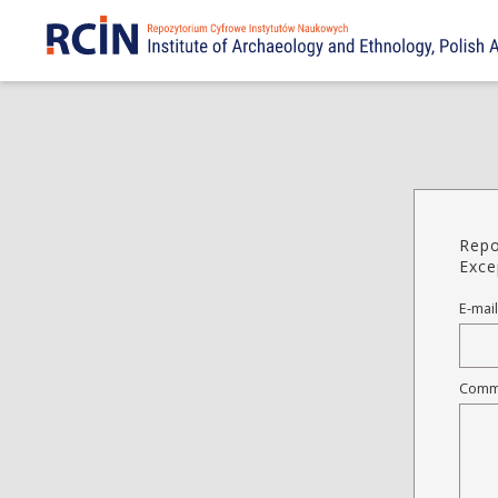
Repo
Exce
E-mail
Comm