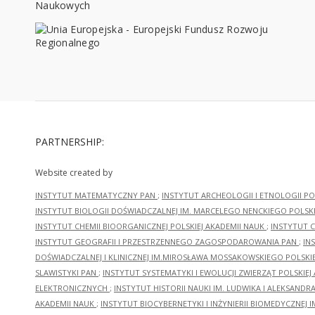
PARTNERSHIP:
Website created by
INSTYTUT MATEMATYCZNY PAN
;
INSTYTUT ARCHEOLOGII I ETNOLOGII PO
INSTYTUT BIOLOGII DOŚWIADCZALNEJ IM. MARCELEGO NENCKIEGO POLSKI
INSTYTUT CHEMII BIOORGANICZNEJ POLSKIEJ AKADEMII NAUK
;
INSTYTUT C
INSTYTUT GEOGRAFII I PRZESTRZENNEGO ZAGOSPODAROWANIA PAN
;
IN
DOŚWIADCZALNEJ I KLINICZNEJ IM.MIROSŁAWA MOSSAKOWSKIEGO POLSKI
SLAWISTYKI PAN
;
INSTYTUT SYSTEMATYKI I EWOLUCJI ZWIERZĄT POLSKIEJ
ELEKTRONICZNYCH
;
INSTYTUT HISTORII NAUKI IM. LUDWIKA I ALEKSAND
AKADEMII NAUK
;
INSTYTUT BIOCYBERNETYKI I INŻYNIERII BIOMEDYCZNEJ I