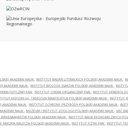
LSKIEJ AKADEMII NAUK
;
INSTYTUT BADAŃ LITERACKICH POLSKIEJ AKADEMII NAUK
;
I
EJ AKADEMII NAUK
;
INSTYTUT BIOLOGII SSAKÓW POLSKIEJ AKADEMII NAUK
;
INSTYT
HEMII FIZYCZNEJ PAN
;
INSTYTUT CHEMII ORGANICZNEJ PAN
;
INSTYTUT DENDROLOGI
STYTUT HISTORII im. TADEUSZA MANTEUFFLA POLSKIEJ AKADEMII NAUK
;
INSTYTUT J
EJ AKADEMII NAUK
;
INSTYTUT OCHRONY PRZYRODY POLSKIEJ AKADEMII NAUK
;
INST
 AKADEMII NAUK
;
MUZEUM I INSTYTUT ZOOLOGII POLSKIEJ AKADEMII NAUK
;
SIEĆ B
RA BIRKENMAJERÓW POLSKIEJ AKADEMII NAUK
;
INSTYTUT NAUK EKONOMICZNYCH POLS
M. MACIEJA NAŁĘCZA POLSKIEJ AKADEMII NAUK
;
INSTYTUT FIZYKI PAN
;
INSTYTUT TE