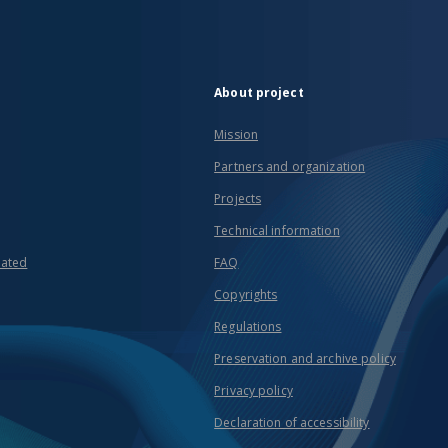
About project
Mission
Partners and organization
Projects
Technical information
eated
FAQ
Copyrights
Regulations
Preservation and archive policy
Privacy policy
Declaration of accessibility