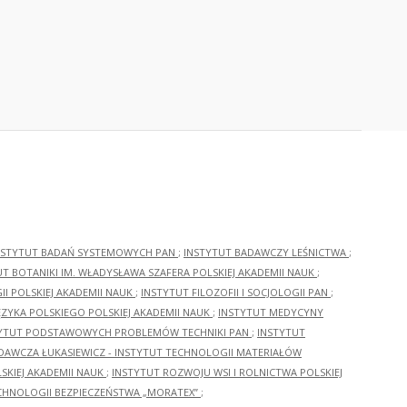
NSTYTUT BADAŃ SYSTEMOWYCH PAN
;
INSTYTUT BADAWCZY LEŚNICTWA
;
UT BOTANIKI IM. WŁADYSŁAWA SZAFERA POLSKIEJ AKADEMII NAUK
;
I POLSKIEJ AKADEMII NAUK
;
INSTYTUT FILOZOFII I SOCJOLOGII PAN
;
ĘZYKA POLSKIEGO POLSKIEJ AKADEMII NAUK
;
INSTYTUT MEDYCYNY
YTUT PODSTAWOWYCH PROBLEMÓW TECHNIKI PAN
;
INSTYTUT
ADAWCZA ŁUKASIEWICZ - INSTYTUT TECHNOLOGII MATERIAŁÓW
KIEJ AKADEMII NAUK
;
INSTYTUT ROZWOJU WSI I ROLNICTWA POLSKIEJ
CHNOLOGII BEZPIECZEŃSTWA „MORATEX”
;