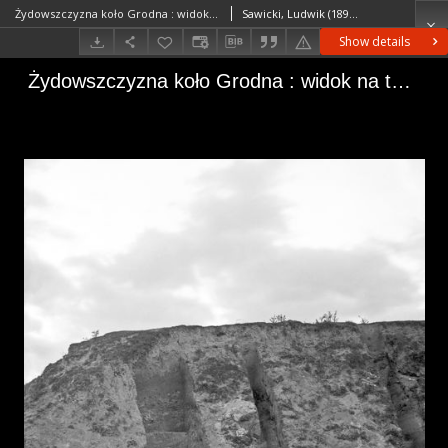
Żydowszczyzna koło Grodna : widok na teren wierceń
Sawicki, Ludwik (1893–1972)
Show details