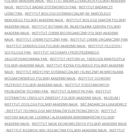
POLSKIEJ AKADEMII NAUK
;
INSTYTUT BADAŃ LITERACKICH POLSKIEJ AKADEMII
NAUK
;
INSTYTUT BADAŃ SYSTEMOWYCH PAN
;
INSTYTUT BADAWCZY
LEŚNICTWA
;
INSTYTUT BIOLOGII DOŚWIADCZALNEJ IM. MARCELEGO
NENCKIEGO POLSKIEJ AKADEMII NAUK
;
INSTYTUT BIOLOGII SSAKÓW POLSKIEJ
AKADEMII NAUK
;
INSTYTUT BOTANIKI IM. WŁADYSŁAWA SZAFERA POLSKIEJ
AKADEMII NAUK
;
INSTYTUT CHEMII BIOORGANICZNEJ POLSKIEJ AKADEMII
NAUK
;
INSTYTUT CHEMII FIZYCZNEJ PAN
;
INSTYTUT CHEMII ORGANICZNEJ PAN
;
INSTYTUT DENDROLOGII POLSKIEJ AKADEMII NAUK
;
INSTYTUT FILOZOFII I
SOCJOLOGII PAN
;
INSTYTUT GEOGRAFII I PRZESTRZENNEGO
ZAGOSPODAROWANIA PAN
;
INSTYTUT HISTORII im. TADEUSZA MANTEUFFLA
POLSKIEJ AKADEMII NAUK
;
INSTYTUT JĘZYKA POLSKIEGO POLSKIEJ AKADEMII
NAUK
;
INSTYTUT MEDYCYNY DOŚWIADCZALNEJ I KLINICZNEJ IM.MIROSŁAWA
MOSSAKOWSKIEGO POLSKIEJ AKADEMII NAUK
;
INSTYTUT OCHRONY
PRZYRODY POLSKIEJ AKADEMII NAUK
;
INSTYTUT PODSTAWOWYCH
PROBLEMÓW TECHNIKI PAN
;
INSTYTUT SLAWISTYKI PAN
;
INSTYTUT
SYSTEMATYKI I EWOLUCJI ZWIERZĄT POLSKIEJ AKADEMII NAUK
;
MUZEUM I
INSTYTUT ZOOLOGII POLSKIEJ AKADEMII NAUK
;
SIEĆ BADAWCZA ŁUKASIEWICZ
- INSTYTUT TECHNOLOGII MATERIAŁÓW ELEKTRONICZNYCH
;
INSTYTUT
HISTORII NAUKI IM. LUDWIKA I ALEKSANDRA BIRKENMAJERÓW POLSKIEJ
AKADEMII NAUK
;
INSTYTUT NAUK EKONOMICZNYCH POLSKIEJ AKADEMII NAUK
;
INSTYTUT ROZWOJU WSI I ROLNICTWA POLSKIEJ AKADEMII NAUK
;
INSTYTUT