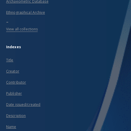
Archaeometric Database
Ethnographical Archive
...
View all collections
Indexes
Title
Creator
Contributor
Publisher
Date issued/created
Description
Name