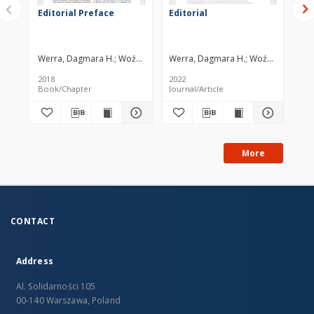
Editorial Preface
Editorial
Ne
kr
(Be
gór
św
Werra, Dagmara H.
Woźny, Marzena
Werra, Dagmara H.
Woźny, Marzen
We
dz
2018
2022
201
Book/Chapter
Journal/Article
Jou
More
CONTACT
Address
Al. Solidarności 105
00-140 Warszawa, Poland