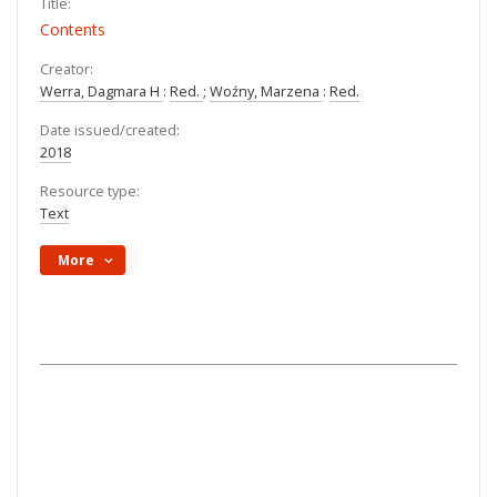
Title:
Contents
Creator:
Werra, Dagmara H
:
Red.
;
Woźny, Marzena
:
Red.
Date issued/created:
2018
Resource type:
Text
More