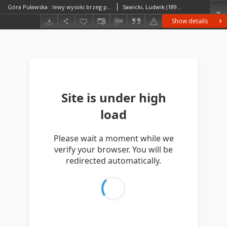
Góra Puławska : lewy wysoki brzeg pradoliny Wisły ze stanowiskiem Góra Puławska
Sawicki, Ludwik (1893–1972)
Show details