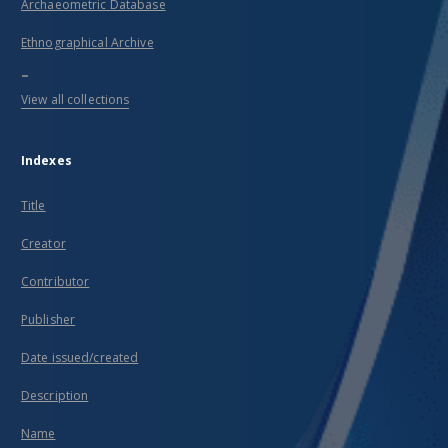
Archaeometric Database
Ethnographical Archive
...
View all collections
Indexes
Title
Creator
Contributor
Publisher
Date issued/created
Description
Name