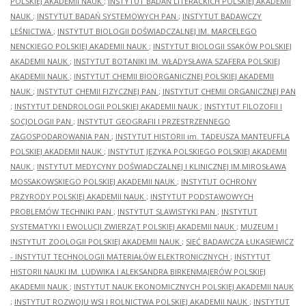
POLSKIEJ AKADEMII NAUK
;
INSTYTUT BADAŃ LITERACKICH POLSKIEJ AKADEMII
NAUK
;
INSTYTUT BADAŃ SYSTEMOWYCH PAN
;
INSTYTUT BADAWCZY
LEŚNICTWA
;
INSTYTUT BIOLOGII DOŚWIADCZALNEJ IM. MARCELEGO
NENCKIEGO POLSKIEJ AKADEMII NAUK
;
INSTYTUT BIOLOGII SSAKÓW POLSKIEJ
AKADEMII NAUK
;
INSTYTUT BOTANIKI IM. WŁADYSŁAWA SZAFERA POLSKIEJ
AKADEMII NAUK
;
INSTYTUT CHEMII BIOORGANICZNEJ POLSKIEJ AKADEMII
NAUK
;
INSTYTUT CHEMII FIZYCZNEJ PAN
;
INSTYTUT CHEMII ORGANICZNEJ PAN
;
INSTYTUT DENDROLOGII POLSKIEJ AKADEMII NAUK
;
INSTYTUT FILOZOFII I
SOCJOLOGII PAN
;
INSTYTUT GEOGRAFII I PRZESTRZENNEGO
ZAGOSPODAROWANIA PAN
;
INSTYTUT HISTORII im. TADEUSZA MANTEUFFLA
POLSKIEJ AKADEMII NAUK
;
INSTYTUT JĘZYKA POLSKIEGO POLSKIEJ AKADEMII
NAUK
;
INSTYTUT MEDYCYNY DOŚWIADCZALNEJ I KLINICZNEJ IM.MIROSŁAWA
MOSSAKOWSKIEGO POLSKIEJ AKADEMII NAUK
;
INSTYTUT OCHRONY
PRZYRODY POLSKIEJ AKADEMII NAUK
;
INSTYTUT PODSTAWOWYCH
PROBLEMÓW TECHNIKI PAN
;
INSTYTUT SLAWISTYKI PAN
;
INSTYTUT
SYSTEMATYKI I EWOLUCJI ZWIERZĄT POLSKIEJ AKADEMII NAUK
;
MUZEUM I
INSTYTUT ZOOLOGII POLSKIEJ AKADEMII NAUK
;
SIEĆ BADAWCZA ŁUKASIEWICZ
- INSTYTUT TECHNOLOGII MATERIAŁÓW ELEKTRONICZNYCH
;
INSTYTUT
HISTORII NAUKI IM. LUDWIKA I ALEKSANDRA BIRKENMAJERÓW POLSKIEJ
AKADEMII NAUK
;
INSTYTUT NAUK EKONOMICZNYCH POLSKIEJ AKADEMII NAUK
;
INSTYTUT ROZWOJU WSI I ROLNICTWA POLSKIEJ AKADEMII NAUK
;
INSTYTUT