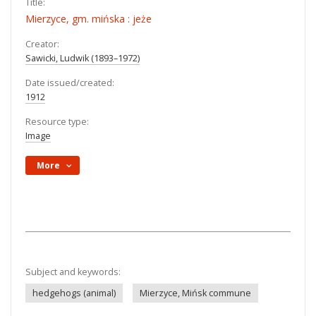
Title:
Mierzyce, gm. mińska : jeże
Creator:
Sawicki, Ludwik (1893–1972)
Date issued/created:
1912
Resource type:
Image
More
Subject and keywords:
hedgehogs (animal)
Mierzyce, Mińsk commune