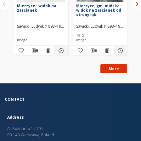
Mierzyce : widok na
Mierzyce, gm. mińska :
Mi
zaścianek
widok na zaścianek od
wi
strony łąki
str
Sawicki, Ludwik (1893–1972)
Sawicki, Ludwik (1893–1972)
Saw
1912
191
Image
Image
Im
More
CONTACT
Address
Al. Solidarności 105
00-140 Warszawa, Poland