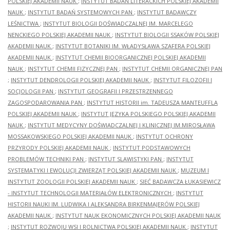
POLSKIEJ AKADEMII NAUK
;
INSTYTUT BADAŃ LITERACKICH POLSKIEJ AKADEMII
NAUK
;
INSTYTUT BADAŃ SYSTEMOWYCH PAN
;
INSTYTUT BADAWCZY
LEŚNICTWA
;
INSTYTUT BIOLOGII DOŚWIADCZALNEJ IM. MARCELEGO
NENCKIEGO POLSKIEJ AKADEMII NAUK
;
INSTYTUT BIOLOGII SSAKÓW POLSKIEJ
AKADEMII NAUK
;
INSTYTUT BOTANIKI IM. WŁADYSŁAWA SZAFERA POLSKIEJ
AKADEMII NAUK
;
INSTYTUT CHEMII BIOORGANICZNEJ POLSKIEJ AKADEMII
NAUK
;
INSTYTUT CHEMII FIZYCZNEJ PAN
;
INSTYTUT CHEMII ORGANICZNEJ PAN
;
INSTYTUT DENDROLOGII POLSKIEJ AKADEMII NAUK
;
INSTYTUT FILOZOFII I
SOCJOLOGII PAN
;
INSTYTUT GEOGRAFII I PRZESTRZENNEGO
ZAGOSPODAROWANIA PAN
;
INSTYTUT HISTORII im. TADEUSZA MANTEUFFLA
POLSKIEJ AKADEMII NAUK
;
INSTYTUT JĘZYKA POLSKIEGO POLSKIEJ AKADEMII
NAUK
;
INSTYTUT MEDYCYNY DOŚWIADCZALNEJ I KLINICZNEJ IM.MIROSŁAWA
MOSSAKOWSKIEGO POLSKIEJ AKADEMII NAUK
;
INSTYTUT OCHRONY
PRZYRODY POLSKIEJ AKADEMII NAUK
;
INSTYTUT PODSTAWOWYCH
PROBLEMÓW TECHNIKI PAN
;
INSTYTUT SLAWISTYKI PAN
;
INSTYTUT
SYSTEMATYKI I EWOLUCJI ZWIERZĄT POLSKIEJ AKADEMII NAUK
;
MUZEUM I
INSTYTUT ZOOLOGII POLSKIEJ AKADEMII NAUK
;
SIEĆ BADAWCZA ŁUKASIEWICZ
- INSTYTUT TECHNOLOGII MATERIAŁÓW ELEKTRONICZNYCH
;
INSTYTUT
HISTORII NAUKI IM. LUDWIKA I ALEKSANDRA BIRKENMAJERÓW POLSKIEJ
AKADEMII NAUK
;
INSTYTUT NAUK EKONOMICZNYCH POLSKIEJ AKADEMII NAUK
;
INSTYTUT ROZWOJU WSI I ROLNICTWA POLSKIEJ AKADEMII NAUK
;
INSTYTUT