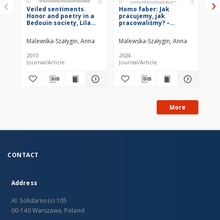
Veiled sentiments.
Homo faber: Jak
Be
Honor and poetry in a
pracujemy, jak
Be
Bedouin society, Lila
pracowaliśmy? –
Ag
Abu-Lughod, Berkeley-
Informacja o
Los Angeles-London
konferencji
Malewska-Szałygin, Anna
Malewska-Szałygin, Anna
Gal
1999 (II wydanie) :
[recenzja]
2010
2024
202
Journal/Article
Journal/Article
Jou
More
CONTACT
Address
Al. Solidarności 105
00-140 Warszawa, Poland