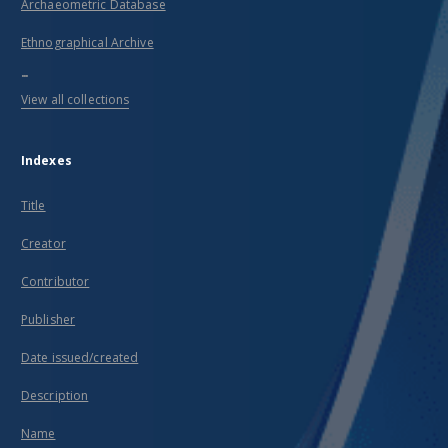
Archaeometric Database
Ethnographical Archive
...
View all collections
Indexes
Title
Creator
Contributor
Publisher
Date issued/created
Description
Name