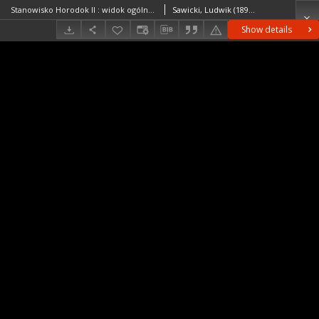
Stanowisko Horodok II : widok ogólny na miejsce rozkopywań
Sawicki, Ludwik (1893–1972)
Show details