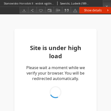
Stanowisko Horodok II : widok ogólny na miejsce rozkopywań
Sawicki, Ludwik (1893–1972)
Show details