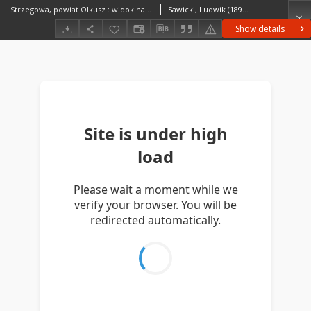
Strzegowa, powiat Olkusz : widok na Jaskinię Jasną
Sawicki, Ludwik (1893–1972)
Show details