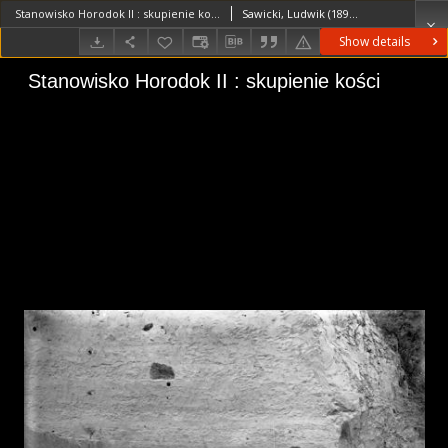
Stanowisko Horodok II : skupienie kości
Sawicki, Ludwik (1893–1972)
Show details