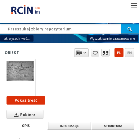
Jak wyszukiwać...
Wyszukiwanie zaawansowane
OBIEKT
PL
EN
Pokaż treść
Pobierz
OPIS
INFORMACJE
STRUKTURA