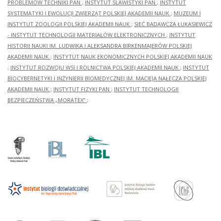
PROBLEMÓW TECHNIKI PAN
;
INSTYTUT SLAWISTYKI PAN
;
INSTYTUT
SYSTEMATYKI I EWOLUCJI ZWIERZĄT POLSKIEJ AKADEMII NAUK
;
MUZEUM I
INSTYTUT ZOOLOGII POLSKIEJ AKADEMII NAUK
;
SIEĆ BADAWCZA ŁUKASIEWICZ
- INSTYTUT TECHNOLOGII MATERIAŁÓW ELEKTRONICZNYCH
;
INSTYTUT
HISTORII NAUKI IM. LUDWIKA I ALEKSANDRA BIRKENMAJERÓW POLSKIEJ
AKADEMII NAUK
;
INSTYTUT NAUK EKONOMICZNYCH POLSKIEJ AKADEMII NAUK
;
INSTYTUT ROZWOJU WSI I ROLNICTWA POLSKIEJ AKADEMII NAUK
;
INSTYTUT
BIOCYBERNETYKI I INŻYNIERII BIOMEDYCZNEJ IM. MACIEJA NAŁĘCZA POLSKIEJ
AKADEMII NAUK
;
INSTYTUT FIZYKI PAN
;
INSTYTUT TECHNOLOGII
BEZPIECZEŃSTWA „MORATEX”
;