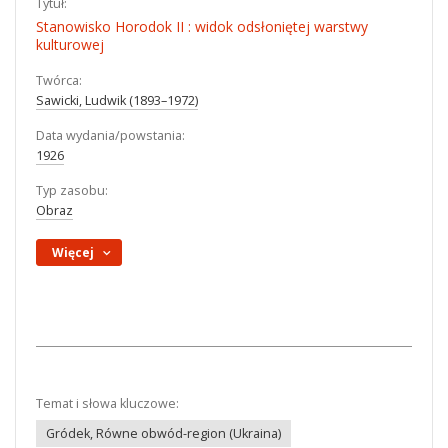
Tytuł:
Stanowisko Horodok II : widok odsłoniętej warstwy
kulturowej
Twórca:
Sawicki, Ludwik (1893–1972)
Data wydania/powstania:
1926
Typ zasobu:
Obraz
Więcej
Temat i słowa kluczowe:
Gródek, Równe obwód-region (Ukraina)