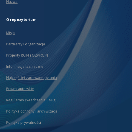
Nazwa
O repozytorium
Misja
Partnerzy i organizacja
Projekty RCIN i OZwRCIN
Informacje techniczne
Najczęściej zadawane pytania
Prawo autorskie
Regulamin świadczenia usług
Polityka ochrony i archiwizacji
Polityka prywatności