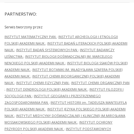
PARTNERSTWO:
Serwis tworzony przez
INSTYTUT MATEMATYCZNY PAN
;
INSTYTUT ARCHEOLOGII I ETNOLOGII
POLSKIEJ AKADEMII NAUK
;
INSTYTUT BADAŃ LITERACKICH POLSKIEJ AKADEMII
NAUK
;
INSTYTUT BADAŃ SYSTEMOWYCH PAN
;
INSTYTUT BADAWCZY
LEŚNICTWA
;
INSTYTUT BIOLOGII DOŚWIADCZALNEJ IM. MARCELEGO
NENCKIEGO POLSKIEJ AKADEMII NAUK
;
INSTYTUT BIOLOGII SSAKÓW POLSKIEJ
AKADEMII NAUK
;
INSTYTUT BOTANIKI IM. WŁADYSŁAWA SZAFERA POLSKIEJ
AKADEMII NAUK
;
INSTYTUT CHEMII BIOORGANICZNEJ POLSKIEJ AKADEMII
NAUK
;
INSTYTUT CHEMII FIZYCZNEJ PAN
;
INSTYTUT CHEMII ORGANICZNEJ PAN
;
INSTYTUT DENDROLOGII POLSKIEJ AKADEMII NAUK
;
INSTYTUT FILOZOFII I
SOCJOLOGII PAN
;
INSTYTUT GEOGRAFII I PRZESTRZENNEGO
ZAGOSPODAROWANIA PAN
;
INSTYTUT HISTORII im. TADEUSZA MANTEUFFLA
POLSKIEJ AKADEMII NAUK
;
INSTYTUT JĘZYKA POLSKIEGO POLSKIEJ AKADEMII
NAUK
;
INSTYTUT MEDYCYNY DOŚWIADCZALNEJ I KLINICZNEJ IM.MIROSŁAWA
MOSSAKOWSKIEGO POLSKIEJ AKADEMII NAUK
;
INSTYTUT OCHRONY
PRZYRODY POLSKIEJ AKADEMII NAUK
;
INSTYTUT PODSTAWOWYCH