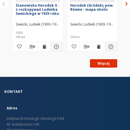
Stanowisko Horodok II :
Horodok (Gródek), pow.
St
z rozkopywań Ludwika
Równe : mapa okolic
pr
Sawickiego w 1925 roku
Sawicki, Ludwik (1893–1972)
Sawicki, Ludwik (1893–1972)
Saw
1925
192
Obraz
Obraz
Ob
Więcej
KONTAKT
Adres
Instytut Archeologii i Etnologii PAN
Al. Solidarności 105