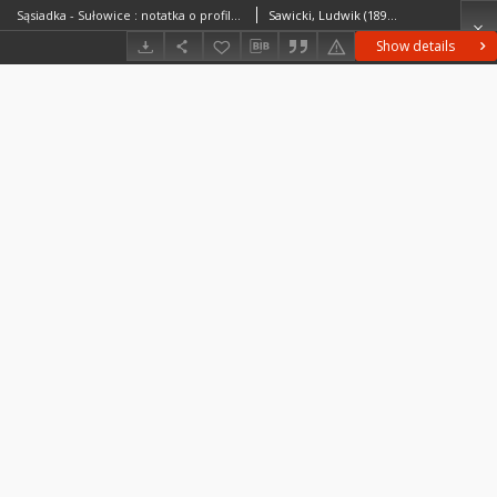
Sąsiadka - Sułowice : notatka o profilach lessowych
Sawicki, Ludwik (1893–1972)
Show details