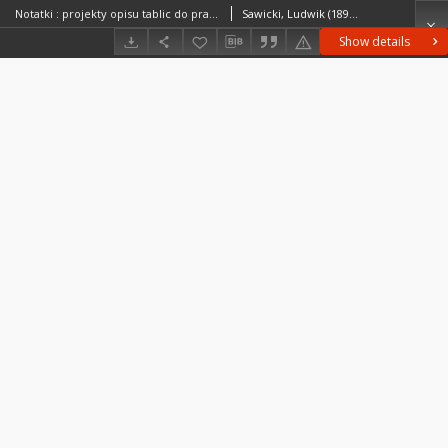
Notatki : projekty opisu tablic do pracy "Stanowiska paleolitu dolnego na Wawelu w Krakowie"
Sawicki, Ludwik (1893–1972)
Show details