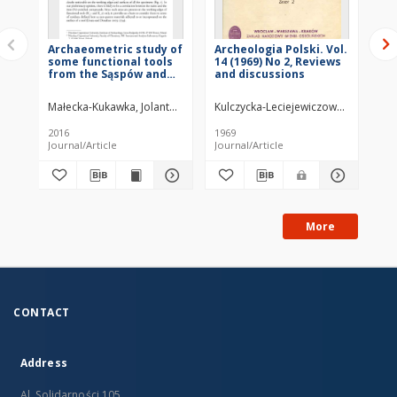
Archaeometric study of
Archeologia Polski. Vol.
Gr
some functional tools
14 (1969) No 2, Reviews
ku
from the Sąspów and
and discussions
ws
Wierzbica ‘Zele’ flint
Mi
mines sites
Kr
Małecka-Kukawka, Jolanta (1955– )
Kulczycka-Leciejewiczowa, Anna
Szczepańska, Grażyna
Rauchfleisz
Kru
2016
1969
196
Journal/Article
Journal/Article
Jou
More
CONTACT
Address
Al. Solidarności 105