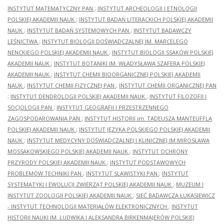
INSTYTUT MATEMATYCZNY PAN
;
INSTYTUT ARCHEOLOGII I ETNOLOGII
POLSKIEJ AKADEMII NAUK
;
INSTYTUT BADAŃ LITERACKICH POLSKIEJ AKADEMII
NAUK
;
INSTYTUT BADAŃ SYSTEMOWYCH PAN
;
INSTYTUT BADAWCZY
LEŚNICTWA
;
INSTYTUT BIOLOGII DOŚWIADCZALNEJ IM. MARCELEGO
NENCKIEGO POLSKIEJ AKADEMII NAUK
;
INSTYTUT BIOLOGII SSAKÓW POLSKIEJ
AKADEMII NAUK
;
INSTYTUT BOTANIKI IM. WŁADYSŁAWA SZAFERA POLSKIEJ
AKADEMII NAUK
;
INSTYTUT CHEMII BIOORGANICZNEJ POLSKIEJ AKADEMII
NAUK
;
INSTYTUT CHEMII FIZYCZNEJ PAN
;
INSTYTUT CHEMII ORGANICZNEJ PAN
;
INSTYTUT DENDROLOGII POLSKIEJ AKADEMII NAUK
;
INSTYTUT FILOZOFII I
SOCJOLOGII PAN
;
INSTYTUT GEOGRAFII I PRZESTRZENNEGO
ZAGOSPODAROWANIA PAN
;
INSTYTUT HISTORII im. TADEUSZA MANTEUFFLA
POLSKIEJ AKADEMII NAUK
;
INSTYTUT JĘZYKA POLSKIEGO POLSKIEJ AKADEMII
NAUK
;
INSTYTUT MEDYCYNY DOŚWIADCZALNEJ I KLINICZNEJ IM.MIROSŁAWA
MOSSAKOWSKIEGO POLSKIEJ AKADEMII NAUK
;
INSTYTUT OCHRONY
PRZYRODY POLSKIEJ AKADEMII NAUK
;
INSTYTUT PODSTAWOWYCH
PROBLEMÓW TECHNIKI PAN
;
INSTYTUT SLAWISTYKI PAN
;
INSTYTUT
SYSTEMATYKI I EWOLUCJI ZWIERZĄT POLSKIEJ AKADEMII NAUK
;
MUZEUM I
INSTYTUT ZOOLOGII POLSKIEJ AKADEMII NAUK
;
SIEĆ BADAWCZA ŁUKASIEWICZ
- INSTYTUT TECHNOLOGII MATERIAŁÓW ELEKTRONICZNYCH
;
INSTYTUT
HISTORII NAUKI IM. LUDWIKA I ALEKSANDRA BIRKENMAJERÓW POLSKIEJ