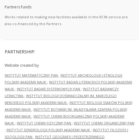
Partners funds
Works related to making new facilities available in the RCIN service are
also co-financed by the Partners.
PARTNERSHIP:
Website created by
INSTYTUT MATEMATYCZNY PAN
;
INSTYTUT ARCHEOLOGII I ETNOLOGII
POLSKIEJ AKADEMII NAUK
;
INSTYTUT BADAŃ LITERACKICH POLSKIEJ AKADEMII
NAUK
;
INSTYTUT BADAŃ SYSTEMOWYCH PAN
;
INSTYTUT BADAWCZY
LEŚNICTWA
;
INSTYTUT BIOLOGII DOŚWIADCZALNEJ IM. MARCELEGO
NENCKIEGO POLSKIEJ AKADEMII NAUK
;
INSTYTUT BIOLOGII SSAKÓW POLSKIEJ
AKADEMII NAUK
;
INSTYTUT BOTANIKI IM. WŁADYSŁAWA SZAFERA POLSKIEJ
AKADEMII NAUK
;
INSTYTUT CHEMII BIOORGANICZNEJ POLSKIEJ AKADEMII
NAUK
;
INSTYTUT CHEMII FIZYCZNEJ PAN
;
INSTYTUT CHEMII ORGANICZNEJ PAN
;
INSTYTUT DENDROLOGII POLSKIEJ AKADEMII NAUK
;
INSTYTUT FILOZOFII I
SOCJOLOGII PAN
;
INSTYTUT GEOGRAFII I PRZESTRZENNEGO