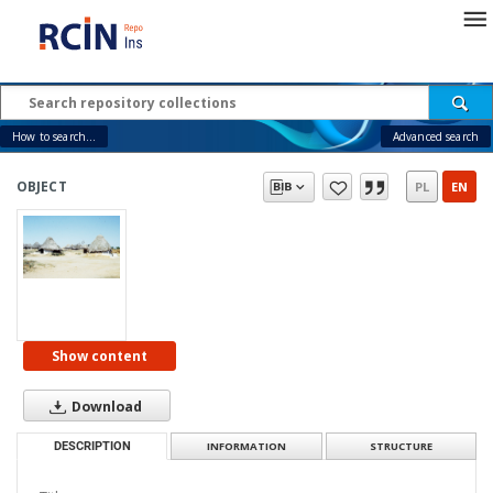
How to search...
Advanced search
OBJECT
PL
EN
Show content
Download
DESCRIPTION
INFORMATION
STRUCTURE