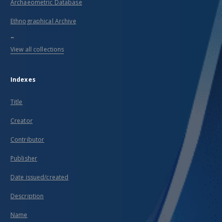
Archaeometric Database
Ethnographical Archive
...
View all collections
Indexes
Title
Creator
Contributor
Publisher
Date issued/created
Description
Name