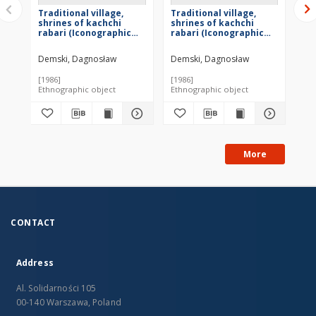
Traditional village,
Traditional village,
Tra
shrines of kachchi
shrines of kachchi
sh
rabari (Iconographic
rabari (Iconographic
ra
document)
document)
do
Demski, Dagnosław
Demski, Dagnosław
De
[1986]
[1986]
[19
Ethnographic object
Ethnographic object
Eth
More
CONTACT
Address
Al. Solidarności 105
00-140 Warszawa, Poland