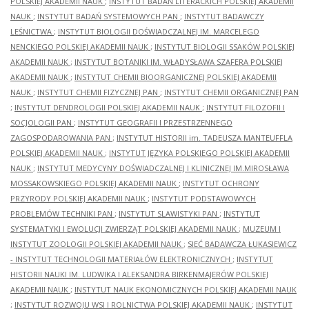
POLSKIEJ AKADEMII NAUK
;
INSTYTUT BADAŃ LITERACKICH POLSKIEJ AKADEMII
NAUK
;
INSTYTUT BADAŃ SYSTEMOWYCH PAN
;
INSTYTUT BADAWCZY
LEŚNICTWA
;
INSTYTUT BIOLOGII DOŚWIADCZALNEJ IM. MARCELEGO
NENCKIEGO POLSKIEJ AKADEMII NAUK
;
INSTYTUT BIOLOGII SSAKÓW POLSKIEJ
AKADEMII NAUK
;
INSTYTUT BOTANIKI IM. WŁADYSŁAWA SZAFERA POLSKIEJ
AKADEMII NAUK
;
INSTYTUT CHEMII BIOORGANICZNEJ POLSKIEJ AKADEMII
NAUK
;
INSTYTUT CHEMII FIZYCZNEJ PAN
;
INSTYTUT CHEMII ORGANICZNEJ PAN
;
INSTYTUT DENDROLOGII POLSKIEJ AKADEMII NAUK
;
INSTYTUT FILOZOFII I
SOCJOLOGII PAN
;
INSTYTUT GEOGRAFII I PRZESTRZENNEGO
ZAGOSPODAROWANIA PAN
;
INSTYTUT HISTORII im. TADEUSZA MANTEUFFLA
POLSKIEJ AKADEMII NAUK
;
INSTYTUT JĘZYKA POLSKIEGO POLSKIEJ AKADEMII
NAUK
;
INSTYTUT MEDYCYNY DOŚWIADCZALNEJ I KLINICZNEJ IM.MIROSŁAWA
MOSSAKOWSKIEGO POLSKIEJ AKADEMII NAUK
;
INSTYTUT OCHRONY
PRZYRODY POLSKIEJ AKADEMII NAUK
;
INSTYTUT PODSTAWOWYCH
PROBLEMÓW TECHNIKI PAN
;
INSTYTUT SLAWISTYKI PAN
;
INSTYTUT
SYSTEMATYKI I EWOLUCJI ZWIERZĄT POLSKIEJ AKADEMII NAUK
;
MUZEUM I
INSTYTUT ZOOLOGII POLSKIEJ AKADEMII NAUK
;
SIEĆ BADAWCZA ŁUKASIEWICZ
- INSTYTUT TECHNOLOGII MATERIAŁÓW ELEKTRONICZNYCH
;
INSTYTUT
HISTORII NAUKI IM. LUDWIKA I ALEKSANDRA BIRKENMAJERÓW POLSKIEJ
AKADEMII NAUK
;
INSTYTUT NAUK EKONOMICZNYCH POLSKIEJ AKADEMII NAUK
;
INSTYTUT ROZWOJU WSI I ROLNICTWA POLSKIEJ AKADEMII NAUK
;
INSTYTUT