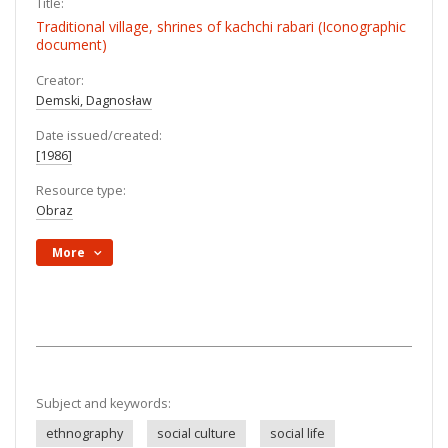
Title:
Traditional village, shrines of kachchi rabari (Iconographic
document)
Creator:
Demski, Dagnosław
Date issued/created:
[1986]
Resource type:
Obraz
More
Subject and keywords:
ethnography
social culture
social life