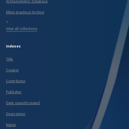
Archaeometric Database
Ethnographical Archive
...
View all collections
Indexes
Title
Creator
Contributor
Publisher
Date issued/created
Description
Name