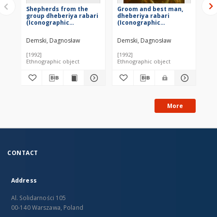
Shepherds from the
Groom and best man,
Dh
group dheberiya rabari
dheberiya rabari
we
(Iconographic
(Iconographic
do
document)
document)
Demski, Dagnosław
Demski, Dagnosław
De
[1992]
[1992]
[19
Ethnographic object
Ethnographic object
Eth
More
CONTACT
Address
Al. Solidarności 105
00-140 Warszawa, Poland