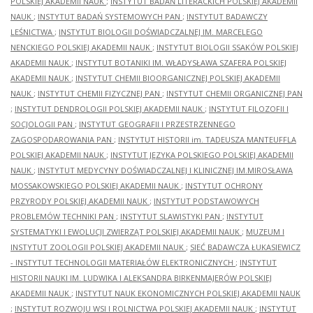
POLSKIEJ AKADEMII NAUK
;
INSTYTUT BADAŃ LITERACKICH POLSKIEJ AKADEMII
NAUK
;
INSTYTUT BADAŃ SYSTEMOWYCH PAN
;
INSTYTUT BADAWCZY
LEŚNICTWA
;
INSTYTUT BIOLOGII DOŚWIADCZALNEJ IM. MARCELEGO
NENCKIEGO POLSKIEJ AKADEMII NAUK
;
INSTYTUT BIOLOGII SSAKÓW POLSKIEJ
AKADEMII NAUK
;
INSTYTUT BOTANIKI IM. WŁADYSŁAWA SZAFERA POLSKIEJ
AKADEMII NAUK
;
INSTYTUT CHEMII BIOORGANICZNEJ POLSKIEJ AKADEMII
NAUK
;
INSTYTUT CHEMII FIZYCZNEJ PAN
;
INSTYTUT CHEMII ORGANICZNEJ PAN
;
INSTYTUT DENDROLOGII POLSKIEJ AKADEMII NAUK
;
INSTYTUT FILOZOFII I
SOCJOLOGII PAN
;
INSTYTUT GEOGRAFII I PRZESTRZENNEGO
ZAGOSPODAROWANIA PAN
;
INSTYTUT HISTORII im. TADEUSZA MANTEUFFLA
POLSKIEJ AKADEMII NAUK
;
INSTYTUT JĘZYKA POLSKIEGO POLSKIEJ AKADEMII
NAUK
;
INSTYTUT MEDYCYNY DOŚWIADCZALNEJ I KLINICZNEJ IM.MIROSŁAWA
MOSSAKOWSKIEGO POLSKIEJ AKADEMII NAUK
;
INSTYTUT OCHRONY
PRZYRODY POLSKIEJ AKADEMII NAUK
;
INSTYTUT PODSTAWOWYCH
PROBLEMÓW TECHNIKI PAN
;
INSTYTUT SLAWISTYKI PAN
;
INSTYTUT
SYSTEMATYKI I EWOLUCJI ZWIERZĄT POLSKIEJ AKADEMII NAUK
;
MUZEUM I
INSTYTUT ZOOLOGII POLSKIEJ AKADEMII NAUK
;
SIEĆ BADAWCZA ŁUKASIEWICZ
- INSTYTUT TECHNOLOGII MATERIAŁÓW ELEKTRONICZNYCH
;
INSTYTUT
HISTORII NAUKI IM. LUDWIKA I ALEKSANDRA BIRKENMAJERÓW POLSKIEJ
AKADEMII NAUK
;
INSTYTUT NAUK EKONOMICZNYCH POLSKIEJ AKADEMII NAUK
;
INSTYTUT ROZWOJU WSI I ROLNICTWA POLSKIEJ AKADEMII NAUK
;
INSTYTUT