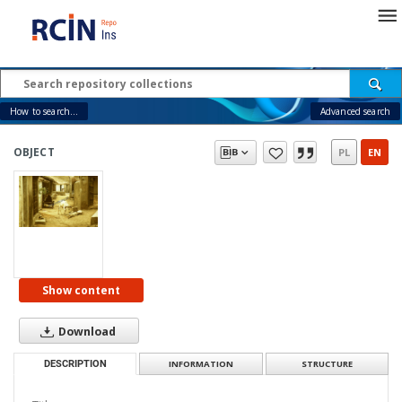
How to search...
Advanced search
OBJECT
PL
EN
Show content
Download
DESCRIPTION
INFORMATION
STRUCTURE