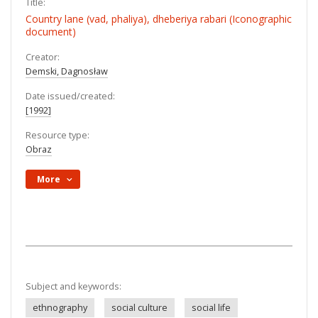
Title:
Country lane (vad, phaliya), dheberiya rabari (Iconographic
document)
Creator:
Demski, Dagnosław
Date issued/created:
[1992]
Resource type:
Obraz
More
Subject and keywords:
ethnography
social culture
social life