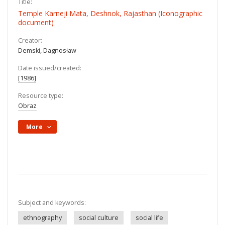
Title:
Temple Karneji Mata, Deshnok, Rajasthan (Iconographic
document)
Creator:
Demski, Dagnosław
Date issued/created:
[1986]
Resource type:
Obraz
More
Subject and keywords:
ethnography
social culture
social life