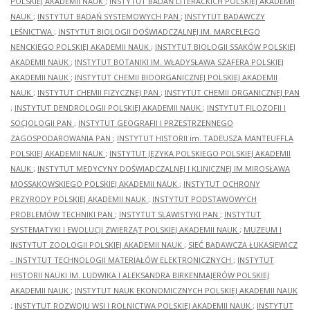
POLSKIEJ AKADEMII NAUK
;
INSTYTUT BADAŃ LITERACKICH POLSKIEJ AKADEMII
NAUK
;
INSTYTUT BADAŃ SYSTEMOWYCH PAN
;
INSTYTUT BADAWCZY
LEŚNICTWA
;
INSTYTUT BIOLOGII DOŚWIADCZALNEJ IM. MARCELEGO
NENCKIEGO POLSKIEJ AKADEMII NAUK
;
INSTYTUT BIOLOGII SSAKÓW POLSKIEJ
AKADEMII NAUK
;
INSTYTUT BOTANIKI IM. WŁADYSŁAWA SZAFERA POLSKIEJ
AKADEMII NAUK
;
INSTYTUT CHEMII BIOORGANICZNEJ POLSKIEJ AKADEMII
NAUK
;
INSTYTUT CHEMII FIZYCZNEJ PAN
;
INSTYTUT CHEMII ORGANICZNEJ PAN
;
INSTYTUT DENDROLOGII POLSKIEJ AKADEMII NAUK
;
INSTYTUT FILOZOFII I
SOCJOLOGII PAN
;
INSTYTUT GEOGRAFII I PRZESTRZENNEGO
ZAGOSPODAROWANIA PAN
;
INSTYTUT HISTORII im. TADEUSZA MANTEUFFLA
POLSKIEJ AKADEMII NAUK
;
INSTYTUT JĘZYKA POLSKIEGO POLSKIEJ AKADEMII
NAUK
;
INSTYTUT MEDYCYNY DOŚWIADCZALNEJ I KLINICZNEJ IM.MIROSŁAWA
MOSSAKOWSKIEGO POLSKIEJ AKADEMII NAUK
;
INSTYTUT OCHRONY
PRZYRODY POLSKIEJ AKADEMII NAUK
;
INSTYTUT PODSTAWOWYCH
PROBLEMÓW TECHNIKI PAN
;
INSTYTUT SLAWISTYKI PAN
;
INSTYTUT
SYSTEMATYKI I EWOLUCJI ZWIERZĄT POLSKIEJ AKADEMII NAUK
;
MUZEUM I
INSTYTUT ZOOLOGII POLSKIEJ AKADEMII NAUK
;
SIEĆ BADAWCZA ŁUKASIEWICZ
- INSTYTUT TECHNOLOGII MATERIAŁÓW ELEKTRONICZNYCH
;
INSTYTUT
HISTORII NAUKI IM. LUDWIKA I ALEKSANDRA BIRKENMAJERÓW POLSKIEJ
AKADEMII NAUK
;
INSTYTUT NAUK EKONOMICZNYCH POLSKIEJ AKADEMII NAUK
;
INSTYTUT ROZWOJU WSI I ROLNICTWA POLSKIEJ AKADEMII NAUK
;
INSTYTUT