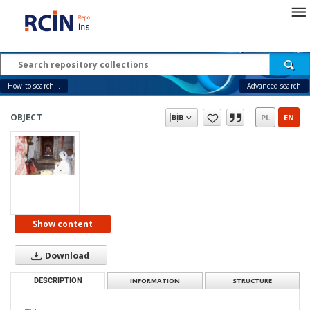
How to search...
Advanced search
OBJECT
PL
EN
Show content
Download
DESCRIPTION
INFORMATION
STRUCTURE