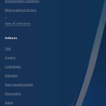
Archaeometric Database
Ethnographical Archive
...
View all collections
Indexes
Title
Creator
Contributor
Publisher
Date issued/created
Description
Name