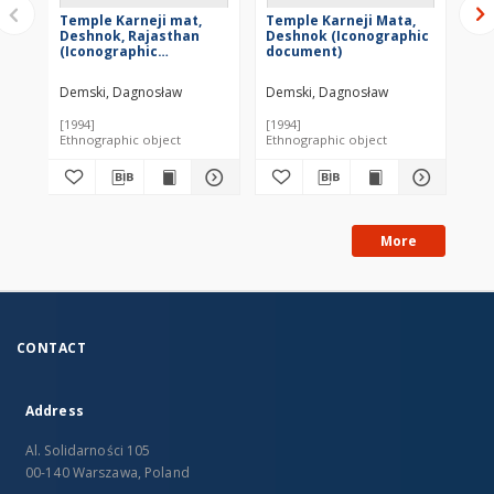
Temple Karneji mat,
Temple Karneji Mata,
Ka
Deshnok, Rajasthan
Deshnok (Iconographic
De
(Iconographic
document)
(I
document)
do
Demski, Dagnosław
Demski, Dagnosław
De
[1994]
[1994]
[19
Ethnographic object
Ethnographic object
Eth
More
CONTACT
Address
Al. Solidarności 105
00-140 Warszawa, Poland