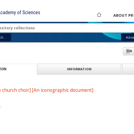
ABOUT PR
h...
Adva
INFORMATION
ION
 church choir] [An iconographic document]
: