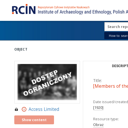
How to searc
OBJECT
DESCRIPT
Title:
[Members of the
Date issued/created
[1920]
Access Limited
Resource type:
Show content
Obraz