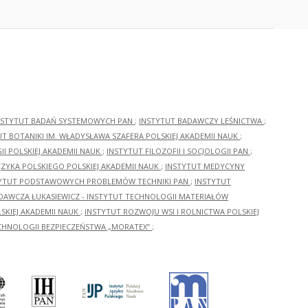
NSTYTUT BADAŃ SYSTEMOWYCH PAN
;
INSTYTUT BADAWCZY LEŚNICTWA
;
UT BOTANIKI IM. WŁADYSŁAWA SZAFERA POLSKIEJ AKADEMII NAUK
;
I POLSKIEJ AKADEMII NAUK
;
INSTYTUT FILOZOFII I SOCJOLOGII PAN
;
ĘZYKA POLSKIEGO POLSKIEJ AKADEMII NAUK
;
INSTYTUT MEDYCYNY
YTUT PODSTAWOWYCH PROBLEMÓW TECHNIKI PAN
;
INSTYTUT
ADAWCZA ŁUKASIEWICZ - INSTYTUT TECHNOLOGII MATERIAŁÓW
KIEJ AKADEMII NAUK
;
INSTYTUT ROZWOJU WSI I ROLNICTWA POLSKIEJ
CHNOLOGII BEZPIECZEŃSTWA „MORATEX”
;