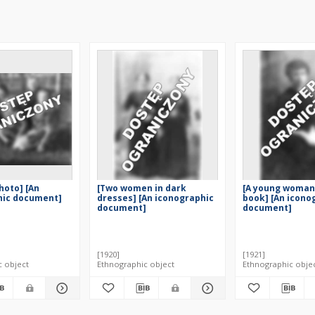
hoto] [An
[Two women in dark
[A young woman
hic document]
dresses] [An iconographic
book] [An icono
document]
document]
[1920]
[1921]
c object
Ethnographic object
Ethnographic obje