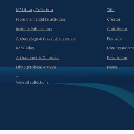
IAE Library Collection
Title
From the Institute’s activities
Creator
Institute Publications
Contributor
Archaeological research materials
Publisher
Rock Atlas
Date issued/cr
Archaeometric Database
Description
Ethnographical Archive
Name
...
View all collections