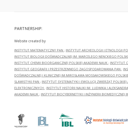
PARTNERSHIP:
Website created by
INSTYTUT MATEMATYCZNY PAN
;
INSTYTUT ARCHEOLOGII I ETNOLOGII PO
INSTYTUT BIOLOGII DOŚWIADCZALNEJ IM. MARCELEGO NENCKIEGO POLSKI
INSTYTUT CHEMII BIOORGANICZNEJ POLSKIEJ AKADEMII NAUK
;
INSTYTUT C
INSTYTUT GEOGRAFII I PRZESTRZENNEGO ZAGOSPODAROWANIA PAN
;
IN
DOŚWIADCZALNEJ I KLINICZNEJ IM.MIROSŁAWA MOSSAKOWSKIEGO POLSKI
SLAWISTYKI PAN
;
INSTYTUT SYSTEMATYKI I EWOLUCJI ZWIERZĄT POLSKIEJ
ELEKTRONICZNYCH
;
INSTYTUT HISTORII NAUKI IM. LUDWIKA I ALEKSAND
AKADEMII NAUK
;
INSTYTUT BIOCYBERNETYKI I INŻYNIERII BIOMEDYCZNEJ I