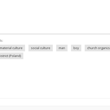
ds:
material culture
social culture
man
boy
church organiz
trict (Poland)