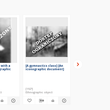
 with a
[A gymnastics class] [An
[The man dressed in
graphic
iconographic document]
knickerbockers with 
boy] [An iconographi
document]
[192?]
ct
Ethnographic object
Ethnographic object