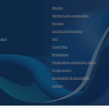
Mission
Partners and organization
Projects
Technical information
eated
FAQ
Copyrights
Regulations
Preservation and archive policy
Privacy policy
Declaration of accessibility
Contact