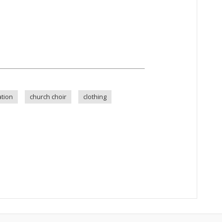
ation
church choir
clothing