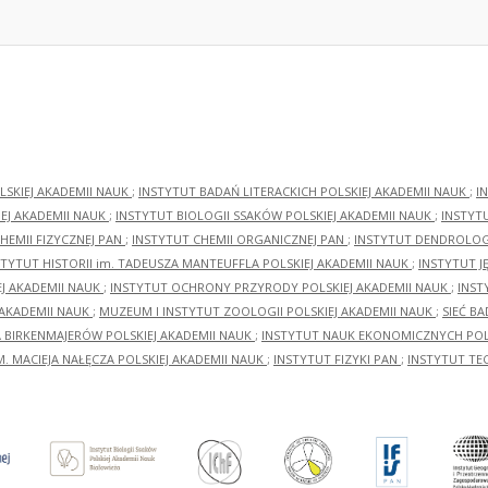
LSKIEJ AKADEMII NAUK
;
INSTYTUT BADAŃ LITERACKICH POLSKIEJ AKADEMII NAUK
;
I
EJ AKADEMII NAUK
;
INSTYTUT BIOLOGII SSAKÓW POLSKIEJ AKADEMII NAUK
;
INSTYT
HEMII FIZYCZNEJ PAN
;
INSTYTUT CHEMII ORGANICZNEJ PAN
;
INSTYTUT DENDROLOGI
STYTUT HISTORII im. TADEUSZA MANTEUFFLA POLSKIEJ AKADEMII NAUK
;
INSTYTUT J
EJ AKADEMII NAUK
;
INSTYTUT OCHRONY PRZYRODY POLSKIEJ AKADEMII NAUK
;
INST
 AKADEMII NAUK
;
MUZEUM I INSTYTUT ZOOLOGII POLSKIEJ AKADEMII NAUK
;
SIEĆ B
RA BIRKENMAJERÓW POLSKIEJ AKADEMII NAUK
;
INSTYTUT NAUK EKONOMICZNYCH POLS
M. MACIEJA NAŁĘCZA POLSKIEJ AKADEMII NAUK
;
INSTYTUT FIZYKI PAN
;
INSTYTUT TE