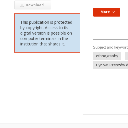
Download
More
This publication is protected
by copyright. Access to its
digital version is possible on
computer terminals in the
institution that shares it.
Subject and keywor
ethnography
Dynów, Rzeszów dis