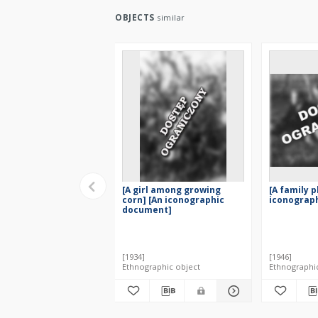
OBJECTS
similar
[A girl among growing
[A family p
corn] [An iconographic
iconograp
document]
[1934]
[1946]
Ethnographic object
Ethnographi