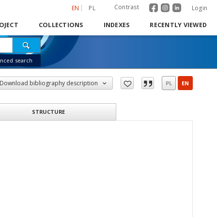
Contrast
EN
PL
Login
OJECT
COLLECTIONS
INDEXES
RECENTLY VIEWED
nced search
Download bibliography description
PL
EN
STRUCTURE