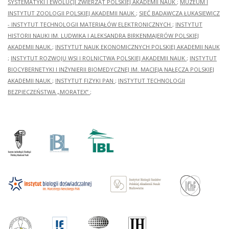
SYSTEMATYKI I EWOLUCJI ZWIERZĄT POLSKIEJ AKADEMII NAUK
;
MUZEUM I
INSTYTUT ZOOLOGII POLSKIEJ AKADEMII NAUK
;
SIEĆ BADAWCZA ŁUKASIEWICZ
- INSTYTUT TECHNOLOGII MATERIAŁÓW ELEKTRONICZNYCH
;
INSTYTUT
HISTORII NAUKI IM. LUDWIKA I ALEKSANDRA BIRKENMAJERÓW POLSKIEJ
AKADEMII NAUK
;
INSTYTUT NAUK EKONOMICZNYCH POLSKIEJ AKADEMII NAUK
;
INSTYTUT ROZWOJU WSI I ROLNICTWA POLSKIEJ AKADEMII NAUK
;
INSTYTUT
BIOCYBERNETYKI I INŻYNIERII BIOMEDYCZNEJ IM. MACIEJA NAŁĘCZA POLSKIEJ
AKADEMII NAUK
;
INSTYTUT FIZYKI PAN
;
INSTYTUT TECHNOLOGII
BEZPIECZEŃSTWA „MORATEX”
;