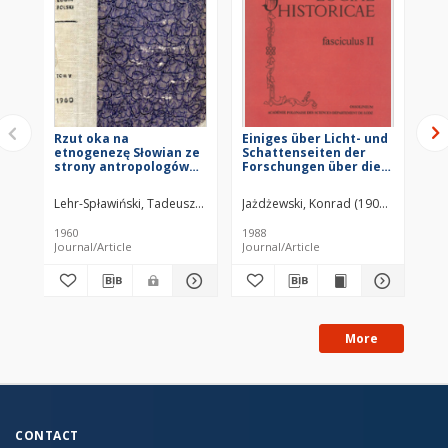
Rzut oka na
Einiges über Licht- und
Sp
etnogenezę Słowian ze
Schattenseiten der
Ar
strony antropologów
Forschungen über die
(19
(na marginesie prac W.
ältesten Wohnsitze der
ko
Kócki ["Zagadnienia
Slawen (Randglossen)
Lehr-Spławiński, Tadeusz (1891–1965)
Jażdżewski, Konrad (1908–1985)
Gar
etnogenezy ludów
Europy"] i J.
1960
1988
197
Czekanowskiego
Journal/Article
Journal/Article
Jou
["Wstęp do historii
Słowian : perspektywy
antropologiczne,
etnograficzne,
archeologiczne i
językowe"])
More
CONTACT