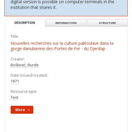
digital version is possible on computer terminals in the
institution that shares it.
DESCRIPTION
INFORMATION
STRUCTURE
Title:
Nouvelles recherches sur la culture paléoslave dans la
gorge danubienne des Portes de Fer - du Djerdap
Creator:
Bošković, Đurde
Date issued/created:
1971
Resource type:
Text
More