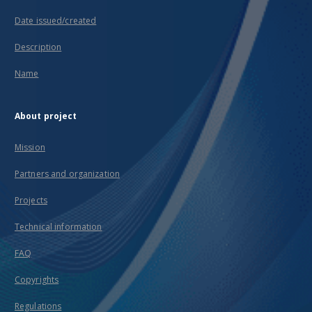
Date issued/created
Description
Name
About project
Mission
Partners and organization
Projects
Technical information
FAQ
Copyrights
Regulations