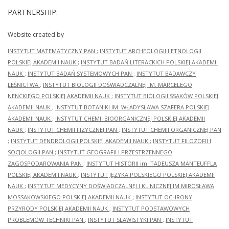
PARTNERSHIP:
Website created by
INSTYTUT MATEMATYCZNY PAN
;
INSTYTUT ARCHEOLOGII I ETNOLOGII
POLSKIEJ AKADEMII NAUK
;
INSTYTUT BADAŃ LITERACKICH POLSKIEJ AKADEMII
NAUK
;
INSTYTUT BADAŃ SYSTEMOWYCH PAN
;
INSTYTUT BADAWCZY
LEŚNICTWA
;
INSTYTUT BIOLOGII DOŚWIADCZALNEJ IM. MARCELEGO
NENCKIEGO POLSKIEJ AKADEMII NAUK
;
INSTYTUT BIOLOGII SSAKÓW POLSKIEJ
AKADEMII NAUK
;
INSTYTUT BOTANIKI IM. WŁADYSŁAWA SZAFERA POLSKIEJ
AKADEMII NAUK
;
INSTYTUT CHEMII BIOORGANICZNEJ POLSKIEJ AKADEMII
NAUK
;
INSTYTUT CHEMII FIZYCZNEJ PAN
;
INSTYTUT CHEMII ORGANICZNEJ PAN
;
INSTYTUT DENDROLOGII POLSKIEJ AKADEMII NAUK
;
INSTYTUT FILOZOFII I
SOCJOLOGII PAN
;
INSTYTUT GEOGRAFII I PRZESTRZENNEGO
ZAGOSPODAROWANIA PAN
;
INSTYTUT HISTORII im. TADEUSZA MANTEUFFLA
POLSKIEJ AKADEMII NAUK
;
INSTYTUT JĘZYKA POLSKIEGO POLSKIEJ AKADEMII
NAUK
;
INSTYTUT MEDYCYNY DOŚWIADCZALNEJ I KLINICZNEJ IM.MIROSŁAWA
MOSSAKOWSKIEGO POLSKIEJ AKADEMII NAUK
;
INSTYTUT OCHRONY
PRZYRODY POLSKIEJ AKADEMII NAUK
;
INSTYTUT PODSTAWOWYCH
PROBLEMÓW TECHNIKI PAN
;
INSTYTUT SLAWISTYKI PAN
;
INSTYTUT