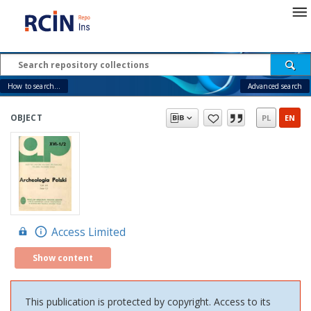
How to search...
Advanced search
OBJECT
PL
EN
Access Limited
Show content
This publication is protected by copyright. Access to its